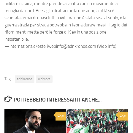
militare ucraina, mentre prendeva la città con un movimento a
tenaglia da nord. Bersaglio di attacchi da due anni, la città si è
svuotata ormai di quasi tutti i civili, ma non è stata rasa al suolo, e la
guerra strada per strada potrebbe in teoria durare mesi. Il taglio dei
rifornimenti mette però le forze di Kiev in una posizione
insostenibile.
—internazionale/esteriwebinfo@adnkronos.com (Web Info)
Tag:
adnkronos
ultimora
POTREBBERO INTERESSARTI ANCHE...
0
0