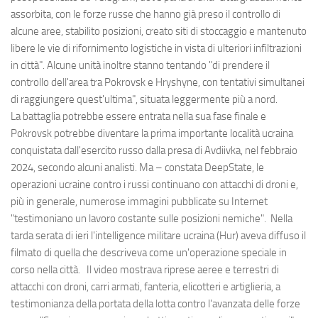
assorbita, con le forze russe che hanno già preso il controllo di
alcune aree, stabilito posizioni, creato siti di stoccaggio e mantenuto
libere le vie di rifornimento logistiche in vista di ulteriori infiltrazioni
in città". Alcune unità inoltre stanno tentando "di prendere il
controllo dell'area tra Pokrovsk e Hryshyne, con tentativi simultanei
di raggiungere quest'ultima", situata leggermente più a nord.
La battaglia potrebbe essere entrata nella sua fase finale e
Pokrovsk potrebbe diventare la prima importante località ucraina
conquistata dall'esercito russo dalla presa di Avdiivka, nel febbraio
2024, secondo alcuni analisti. Ma – constata DeepState, le
operazioni ucraine contro i russi continuano con attacchi di droni e,
più in generale, numerose immagini pubblicate su Internet
"testimoniano un lavoro costante sulle posizioni nemiche". Nella
tarda serata di ieri l'intelligence militare ucraina (Hur) aveva diffuso il
filmato di quella che descriveva come un'operazione speciale in
corso nella città. Il video mostrava riprese aeree e terrestri di
attacchi con droni, carri armati, fanteria, elicotteri e artiglieria, a
testimonianza della portata della lotta contro l'avanzata delle forze