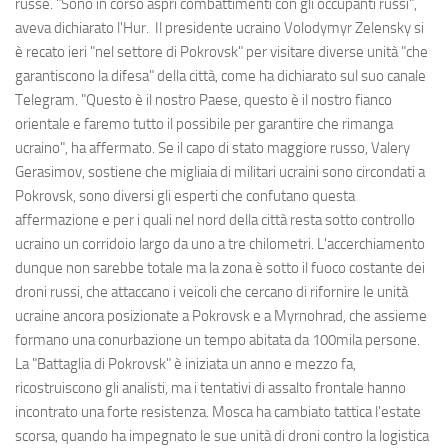
russe. "Sono in corso aspri combattimenti con gli occupanti russi",
aveva dichiarato l'Hur. Il presidente ucraino Volodymyr Zelensky si
è recato ieri "nel settore di Pokrovsk" per visitare diverse unità "che
garantiscono la difesa" della città, come ha dichiarato sul suo canale
Telegram. "Questo è il nostro Paese, questo è il nostro fianco
orientale e faremo tutto il possibile per garantire che rimanga
ucraino", ha affermato. Se il capo di stato maggiore russo, Valery
Gerasimov, sostiene che migliaia di militari ucraini sono circondati a
Pokrovsk, sono diversi gli esperti che confutano questa
affermazione e per i quali nel nord della città resta sotto controllo
ucraino un corridoio largo da uno a tre chilometri. L'accerchiamento
dunque non sarebbe totale ma la zona è sotto il fuoco costante dei
droni russi, che attaccano i veicoli che cercano di rifornire le unità
ucraine ancora posizionate a Pokrovsk e a Myrnohrad, che assieme
formano una conurbazione un tempo abitata da 100mila persone.
La "Battaglia di Pokrovsk" è iniziata un anno e mezzo fa,
ricostruiscono gli analisti, ma i tentativi di assalto frontale hanno
incontrato una forte resistenza. Mosca ha cambiato tattica l'estate
scorsa, quando ha impegnato le sue unità di droni contro la logistica