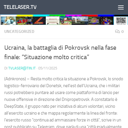
TELELASER.TV
Salta al contenuto
UNCATEGORIZED
0
Ucraina, la battaglia di Pokrovsk nella fase
finale: “Situazione molto critica”
DI
TVLASER@TIN.IT
·
05/11/2025
(Adnkronos) – Resta molto critica la situazione a Pokrovsk, lo snodo
logistico-ferroviario del Donetsk, nell'est dell'Ucraina, che i militari
russi potrebbero puntare ad usare come piattaforma di lancio per
nuove offensive in direzione del Dnipropetrovsk. A constatarlo è
DeepState, il gruppo nato per iniziativa di alcuni volontari, vicino
all'esercito ucraino e che mappa regolarmente la linea del fronte:
l'esercito russo "continua ad ammassare forze in città", scrive in un
post pubblicato su Telegram, dove parla di una "città gradualmente