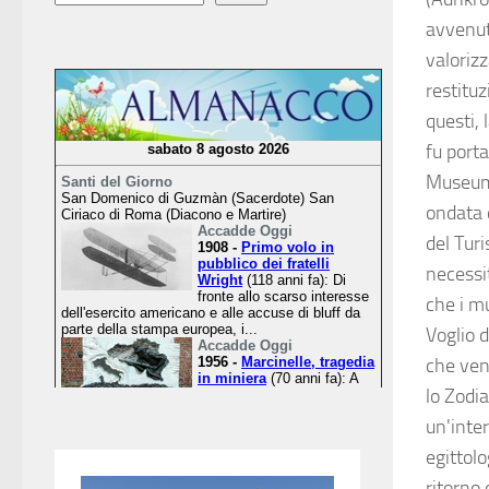
avvenut
valorizz
restituz
questi, 
fu porta
Museum 
ondata d
del Turi
necessi
che i mu
Voglio 
che ven
lo Zodia
un'inte
egittol
ritorno