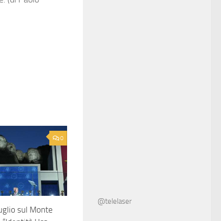
0
@telelaser
uglio sul Monte