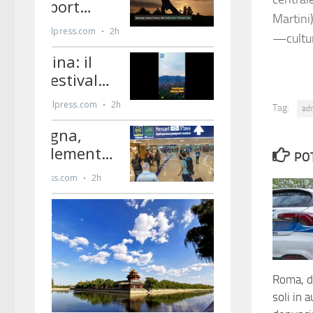
Martini
—cultu
Tag:
ad
PO
Roma, d
soli in 