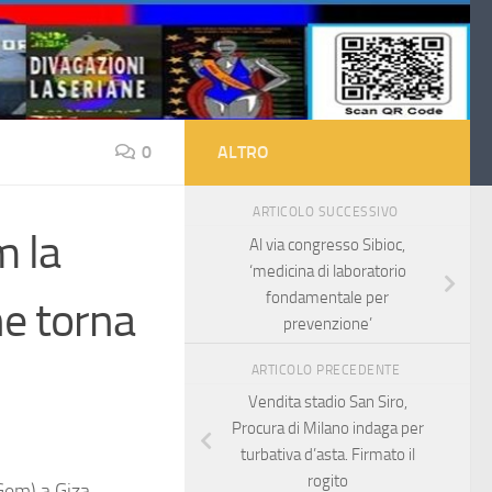
0
ALTRO
ARTICOLO SUCCESSIVO
m la
Al via congresso Sibioc,
‘medicina di laboratorio
fondamentale per
ne torna
prevenzione’
ARTICOLO PRECEDENTE
Vendita stadio San Siro,
Procura di Milano indaga per
turbativa d’asta. Firmato il
rogito
Gem) a Giza,