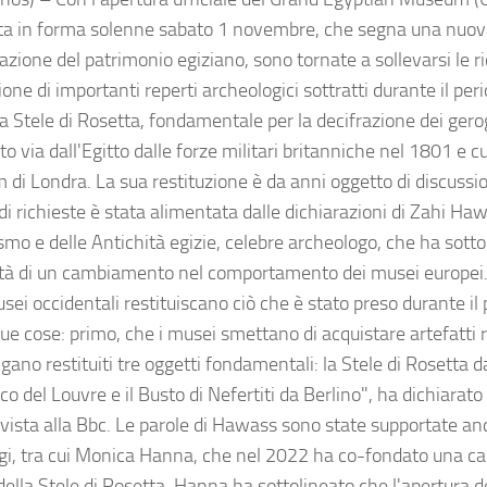
a in forma solenne sabato 1 novembre, che segna una nuova
azione del patrimonio egiziano, sono tornate a sollevarsi le ri
ione di importanti reperti archeologici sottratti durante il per
la Stele di Rosetta, fondamentale per la decifrazione dei gerogl
to via dall'Egitto dalle forze militari britanniche nel 1801 e cu
di Londra. La sua restituzione è da anni oggetto di discussi
i richieste è stata alimentata dalle dichiarazioni di Zahi Ha
smo e delle Antichità egizie, celebre archeologo, che ha sotto
tà di un cambiamento nel comportamento dei musei europei
sei occidentali restituiscano ciò che è stato preso durante il 
due cose: primo, che i musei smettano di acquistare artefatti 
gano restituiti tre oggetti fondamentali: la Stele di Rosetta 
co del Louvre e il Busto di Nefertiti da Berlino", ha dichiarat
rvista alla Bbc. Le parole di Hawass sono state supportate anc
ogi, tra cui Monica Hanna, che nel 2022 ha co-fondato una c
 della Stele di Rosetta. Hanna ha sottolineato che l'apertura 