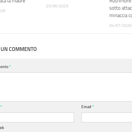
ata la madre
Rushmore: 
25/06/2025
sotto attac
026
minaccia c
04/07/2026
A UN COMMENTO
ento
*
e
*
Email
*
web