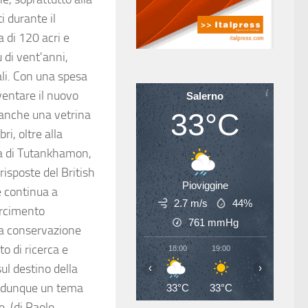
i durante il
 di 120 acri e
 di vent'anni,
ali. Con una spesa
iventare il nuovo
Salerno
 anche una vetrina
33°C
ri, oltre alla
mba di Tutankhamon,
sposte del British
Pioviggine
e continua a
2.7 m/s
44%
sarcimento
761
mmHg
lla conservazione
o di ricerca e
18:00
19:00
20:00
21
ul destino della
‹
›
ne dunque un tema
33°C
33°C
31°C
29
e. (di Paolo