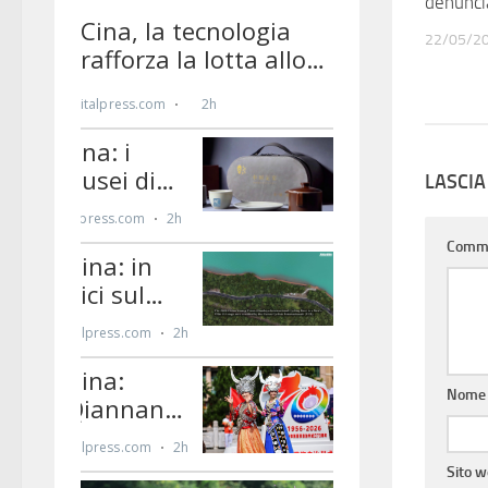
denunci
22/05/2
LASCI
Comm
Nom
Sito 