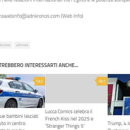
)
rawebinfo@adnkronos.com (Web Info)
nkronos
ultimora
TREBBERO INTERESSARTI ANCHE...
0
0
Lucca Comics celebra il
ue bambini lasciati
French Kiss nel 2025 e
auto in centro:
Trump, 4 l
‘Stranger Things 5’