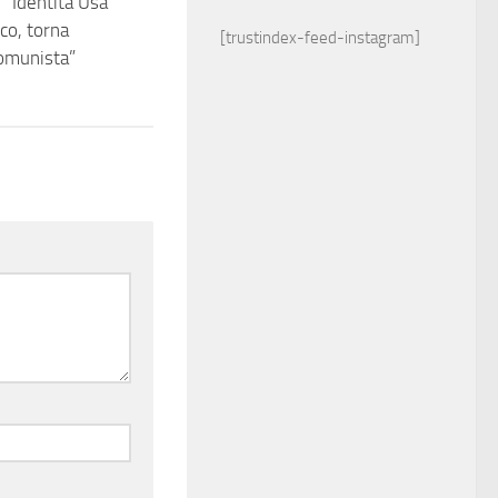
“Identità Usa
co, torna
[trustindex-feed-instagram]
omunista”