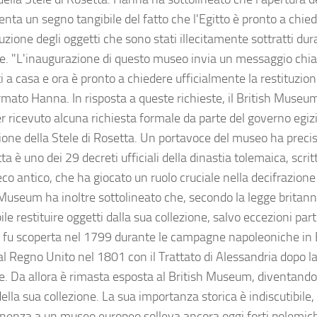
enta un segno tangibile del fatto che l'Egitto è pronto a chie
tuzione degli oggetti che sono stati illecitamente sottratti dur
le. "L'inaugurazione di questo museo invia un messaggio chiaro
i a casa e ora è pronto a chiedere ufficialmente la restituzio
rmato Hanna. In risposta a queste richieste, il British Museum
r ricevuto alcuna richiesta formale da parte del governo egiz
zione della Stele di Rosetta. Un portavoce del museo ha precis
ta è uno dei 29 decreti ufficiali della dinastia tolemaica, scritti
reco antico, che ha giocato un ruolo cruciale nella decifrazione d
 Museum ha inoltre sottolineato che, secondo la legge britan
ile restituire oggetti dalla sua collezione, salvo eccezioni parti
 fu scoperta nel 1799 durante le campagne napoleoniche in E
al Regno Unito nel 1801 con il Trattato di Alessandria dopo la
e. Da allora è rimasta esposta al British Museum, diventando 
della sua collezione. La sua importanza storica è indiscutibile
nenza a un museo europeo solleva ancora oggi forti polemiche