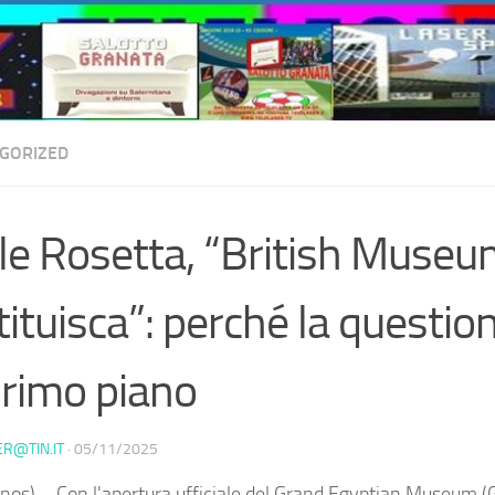
GORIZED
le Rosetta, “British Museu
tituisca”: perché la questio
primo piano
ER@TIN.IT
·
05/11/2025
nos) – Con l'apertura ufficiale del Grand Egyptian Museum (