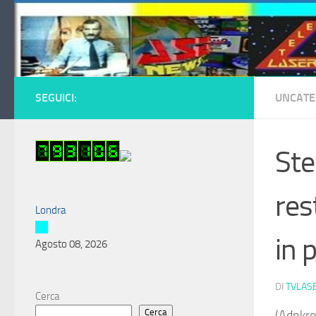
Salta al contenuto
SEGUICI:
UNCATE
Ste
res
Londra
in 
Agosto 08, 2026
DI
TVLAS
Cerca
Cerca
(Adnkro