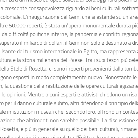
la crescente consapevolezza riguardo ai beni culturali sottratt
 coloniale. L'inaugurazione del Gem, che si estende su un'area
oltre 50.000 reperti, è stata un'opera monumentale durata più
da difficoltà politiche interne, la pandemia e conflitti region
uperato il miliardo di dollari, il Gem non solo è destinato a d
ulsante del turismo internazionale in Egitto, ma rappresenta
ultura e la storia millenaria del Paese. Tra i suoi tesori più celeb
della Stele di Rosetta, ci sono i reperti provenienti dalla to
gono esposti in modo completamente nuovo. Nonostante le ri
 la questione della restituzione delle opere culturali egizian
 le opinioni. Mentre alcuni esperti e attivisti chiedono un ri
o per il danno culturale subito, altri difendono il principio de
le in istituzioni museali che, secondo loro, offrono un contest
azione che altrimenti non sarebbe possibile. La discussione s
 Rosetta, e più in generale su quello dei beni culturali, rima
 nelle relazioni internazionali tra l'Egitto e le potenze europe