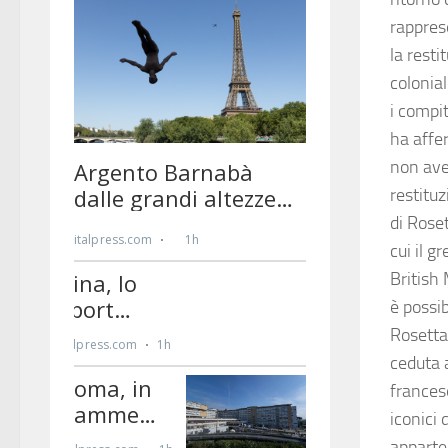
rappres
la resti
colonia
i compit
ha affe
non ave
restitu
di Roset
cui il g
British
è possib
Rosetta
ceduta 
frances
iconici 
apparte