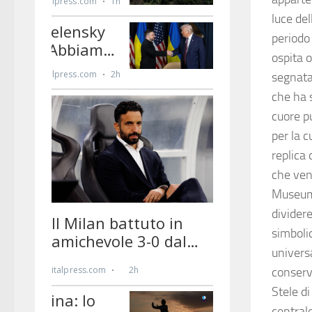
luce del
periodo
ospita 
segnata 
che ha s
cuore p
per la c
replica 
che ven
Museum,
dividere
simbolic
universa
conserv
Stele di
centrale