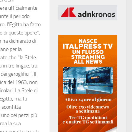
dere ufficialmente
ante il periodo
: l'Egitto ha fatto
ne di queste opere",
 ha dichiarato di
iano per la
ato che "la Stele
 in tre lingue, tra
ei geroglifici". Il
nica del 1963, non
colari. La Stele di
gitto, ma fu
 sconfitta
uno dei pezzi più
, ma la sua
, soprattutto alla