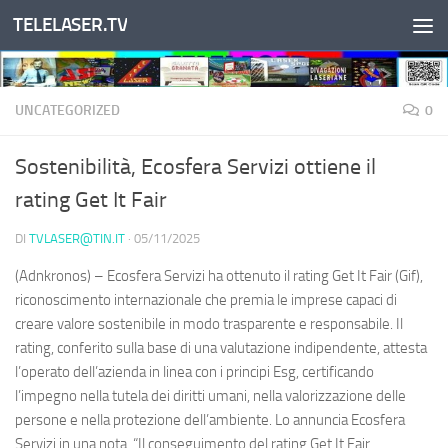
TELELASER.TV
Salta al contenuto
UNCATEGORIZED
0
Sostenibilità, Ecosfera Servizi ottiene il
rating Get It Fair
DI
TVLASER@TIN.IT
·
05/11/2025
(Adnkronos) – Ecosfera Servizi ha ottenuto il rating Get It Fair (Gif),
riconoscimento internazionale che premia le imprese capaci di
creare valore sostenibile in modo trasparente e responsabile. Il
rating, conferito sulla base di una valutazione indipendente, attesta
l’operato dell’azienda in linea con i principi Esg, certificando
l’impegno nella tutela dei diritti umani, nella valorizzazione delle
persone e nella protezione dell’ambiente. Lo annuncia Ecosfera
Servizi in una nota. “Il conseguimento del rating Get It Fair