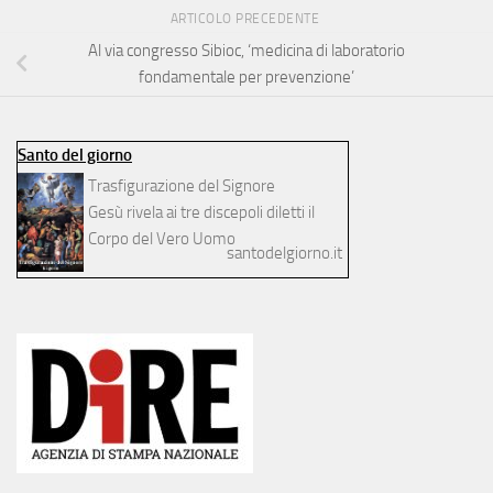
ARTICOLO PRECEDENTE
Al via congresso Sibioc, ‘medicina di laboratorio
fondamentale per prevenzione’
Santo del giorno
Trasfigurazione del Signore
Gesù rivela ai tre discepoli diletti il
Corpo del Vero Uomo
santodelgiorno.it