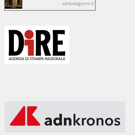
santodelgiorno.it