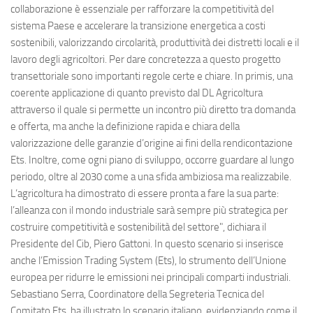
collaborazione è essenziale per rafforzare la competitività del
sistema Paese e accelerare la transizione energetica a costi
sostenibili, valorizzando circolarità, produttività dei distretti locali e il
lavoro degli agricoltori. Per dare concretezza a questo progetto
transettoriale sono importanti regole certe e chiare. In primis, una
coerente applicazione di quanto previsto dal DL Agricoltura
attraverso il quale si permette un incontro più diretto tra domanda
e offerta, ma anche la definizione rapida e chiara della
valorizzazione delle garanzie d’origine ai fini della rendicontazione
Ets. Inoltre, come ogni piano di sviluppo, occorre guardare al lungo
periodo, oltre al 2030 come a una sfida ambiziosa ma realizzabile.
L’agricoltura ha dimostrato di essere pronta a fare la sua parte:
l’alleanza con il mondo industriale sarà sempre più strategica per
costruire competitività e sostenibilità del settore", dichiara il
Presidente del Cib, Piero Gattoni. In questo scenario si inserisce
anche l’Emission Trading System (Ets), lo strumento dell’Unione
europea per ridurre le emissioni nei principali comparti industriali.
Sebastiano Serra, Coordinatore della Segreteria Tecnica del
Comitato Ets, ha illustrato lo scenario italiano, evidenziando come il