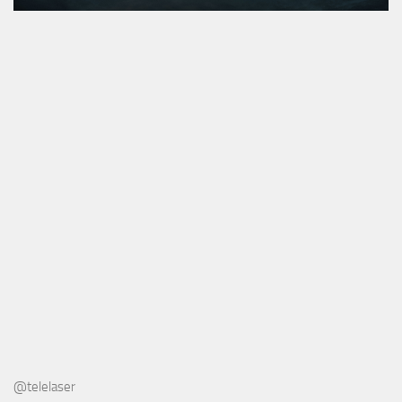
@telelaser