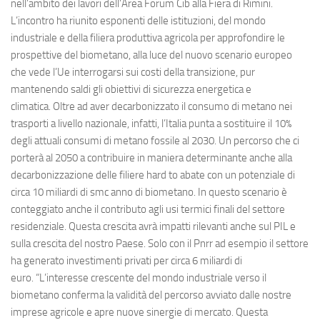
nell’ambito dei lavori dell’Area Forum Cib alla Fiera di Rimini.
L’incontro ha riunito esponenti delle istituzioni, del mondo
industriale e della filiera produttiva agricola per approfondire le
prospettive del biometano, alla luce del nuovo scenario europeo
che vede l’Ue interrogarsi sui costi della transizione, pur
mantenendo saldi gli obiettivi di sicurezza energetica e
climatica. Oltre ad aver decarbonizzato il consumo di metano nei
trasporti a livello nazionale, infatti, l’Italia punta a sostituire il 10%
degli attuali consumi di metano fossile al 2030. Un percorso che ci
porterà al 2050 a contribuire in maniera determinante anche alla
decarbonizzazione delle filiere hard to abate con un potenziale di
circa 10 miliardi di smc anno di biometano. In questo scenario è
conteggiato anche il contributo agli usi termici finali del settore
residenziale. Questa crescita avrà impatti rilevanti anche sul PIL e
sulla crescita del nostro Paese. Solo con il Pnrr ad esempio il settore
ha generato investimenti privati per circa 6 miliardi di
euro. “L’interesse crescente del mondo industriale verso il
biometano conferma la validità del percorso avviato dalle nostre
imprese agricole e apre nuove sinergie di mercato. Questa