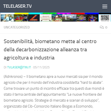
TELELASER.TV
Salta al contenuto
UNCATEGORIZED
0
Sostenibilità, biometano mette al centro
della decarbonizzazione alleanza tra
agricoltura e industria
DI
TVLASER@TIN.IT
·
05/11/2025
(Adnkronos) – Il biometano apre a nuovi mercati sia per il mondo
agricolo che per il mondo dell’industria cosiddetta “hard to abate”.
Come trovare un punto di incontro efficace tra questi due mondi è
stato il tema centrale dell’appuntamento “Le nuove frontiere del
biometano agricolo. Strategie di mercato e scenari di sviluppo”,
organizzato dal Cib-Consorzio Italiano Biogas a Ecomondo,