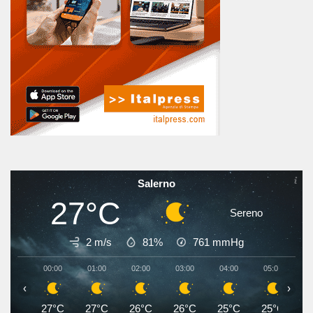
Salerno
27°C
Sereno
2 m/s
81%
761
mmHg
00:00
01:00
02:00
03:00
04:00
05:00
0
‹
›
27°C
27°C
26°C
26°C
25°C
25°C
2