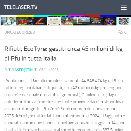
TELELASER.TV
Salta al contenuto
UNCATEGORIZED
0
Rifiuti, EcoTyre: gestiti circa 45 milioni di kg
di Pfu in tutta Italia
DI
TVLASER@TIN.IT
·
05/11/2025
(Adnkronos) – Raccolti complessivamente 44.548.474 kg di Pfu in
tutte le regioni italiane: di questi, circa 42 milioni di kg provengono
dalla rete nazionale di ricambio (gommisti), 2 milioni di kg dagli
autodemolitori Aci, mentre il restante proviene dai ritiri straordinari
associati al progetto 'Pfu Zero'. Sono i numeri del nuovo report
2025 di EcoTyre (tutti i dati fanno riferimento al 2024). Raggiunto e
superato, anche quest’anno, l’obiettivo annuale di legge. In 14 anni
di attività, EcoTyre ha avviato al corretto recupero circa 583,5 milioni