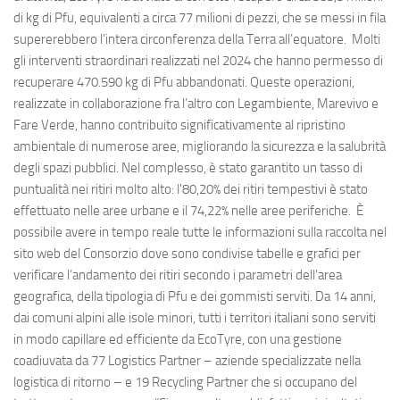
di kg di Pfu, equivalenti a circa 77 milioni di pezzi, che se messi in fila
supererebbero l’intera circonferenza della Terra all’equatore. Molti
gli interventi straordinari realizzati nel 2024 che hanno permesso di
recuperare 470.590 kg di Pfu abbandonati. Queste operazioni,
realizzate in collaborazione fra l’altro con Legambiente, Marevivo e
Fare Verde, hanno contribuito significativamente al ripristino
ambientale di numerose aree, migliorando la sicurezza e la salubrità
degli spazi pubblici. Nel complesso, è stato garantito un tasso di
puntualità nei ritiri molto alto: l'80,20% dei ritiri tempestivi è stato
effettuato nelle aree urbane e il 74,22% nelle aree periferiche. È
possibile avere in tempo reale tutte le informazioni sulla raccolta nel
sito web del Consorzio dove sono condivise tabelle e grafici per
verificare l’andamento dei ritiri secondo i parametri dell’area
geografica, della tipologia di Pfu e dei gommisti serviti. Da 14 anni,
dai comuni alpini alle isole minori, tutti i territori italiani sono serviti
in modo capillare ed efficiente da EcoTyre, con una gestione
coadiuvata da 77 Logistics Partner – aziende specializzate nella
logistica di ritorno – e 19 Recycling Partner che si occupano del