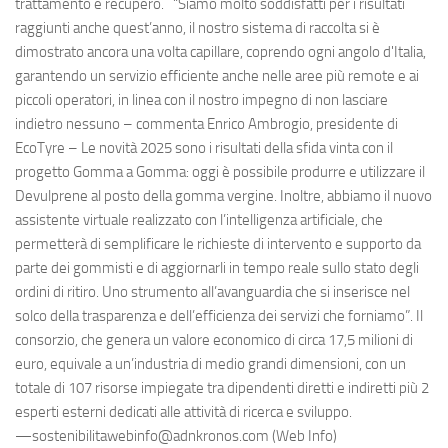
trattamento e recupero. “Siamo molto soddisfatti per i risultati
raggiunti anche quest’anno, il nostro sistema di raccolta si è
dimostrato ancora una volta capillare, coprendo ogni angolo d'Italia,
garantendo un servizio efficiente anche nelle aree più remote e ai
piccoli operatori, in linea con il nostro impegno di non lasciare
indietro nessuno – commenta Enrico Ambrogio, presidente di
EcoTyre – Le novità 2025 sono i risultati della sfida vinta con il
progetto Gomma a Gomma: oggi è possibile produrre e utilizzare il
Devulprene al posto della gomma vergine. Inoltre, abbiamo il nuovo
assistente virtuale realizzato con l’intelligenza artificiale, che
permetterà di semplificare le richieste di intervento e supporto da
parte dei gommisti e di aggiornarli in tempo reale sullo stato degli
ordini di ritiro. Uno strumento all’avanguardia che si inserisce nel
solco della trasparenza e dell’efficienza dei servizi che forniamo”. Il
consorzio, che genera un valore economico di circa 17,5 milioni di
euro, equivale a un’industria di medio grandi dimensioni, con un
totale di 107 risorse impiegate tra dipendenti diretti e indiretti più 2
esperti esterni dedicati alle attività di ricerca e sviluppo.
—sostenibilitawebinfo@adnkronos.com (Web Info)