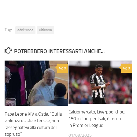
Tag:
adnkronos
ultimora
POTREBBERO INTERESSARTI ANCHE...
0
0
Calciomercato, Liverpool choc:
Papa Leone XIV a Ostia: “Qui la
150 milioni per Isak, è record
violenza esiste e ferisce, non
in Premier League
rassegnatevi alla cultura del
sopruso”
01/09/2025