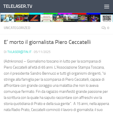
TELELASER.TV
Salta al contenuto
UNCATEGORIZED
0
E’ morto il giornalista Piero Ceccatelli
DI
TVLASER@TIN.IT
·
05/11/2025
(Adnkronos) – Giornalismo toscano in lutto per la scomparsa di
Piero Ceccatelli all'età di 65 anni. L'Associazione Stampa Toscana,
con il presidente Sandro Bennucci e tutti gli organismi dirigenti, "si
stringe alla famiglia per la scomparsa di Piero Ceccatelli, capace di
affrontare con grande coraggio una malattia che non lo aveva
comunque fermato. Fin da ragazzo manifestò grande passione per
la scrittura con la quale ha saputo raccontare con affreschi vivi la
storia quotidiana di Prato e della sua gente". A 15 anni, nella appena
nata Radio Prato, Ceccatelli cominciò il lavoro di giornalista: il suo