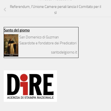
Referendum, l’Unione Camere penali lancia il Comitato per il
sì
Santo del giorno
San Domenico di Guzman
Sacerdote e fondatore dei Predicatori
santodelgiorno.it