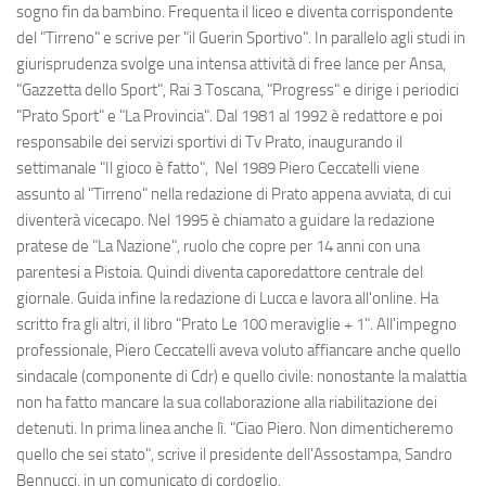
sogno fin da bambino. Frequenta il liceo e diventa corrispondente
del "Tirreno" e scrive per "il Guerin Sportivo". In parallelo agli studi in
giurisprudenza svolge una intensa attività di free lance per Ansa,
"Gazzetta dello Sport", Rai 3 Toscana, "Progress" e dirige i periodici
"Prato Sport" e "La Provincia". Dal 1981 al 1992 è redattore e poi
responsabile dei servizi sportivi di Tv Prato, inaugurando il
settimanale "Il gioco è fatto", Nel 1989 Piero Ceccatelli viene
assunto al "Tirreno" nella redazione di Prato appena avviata, di cui
diventerà vicecapo. Nel 1995 è chiamato a guidare la redazione
pratese de "La Nazione", ruolo che copre per 14 anni con una
parentesi a Pistoia. Quindi diventa caporedattore centrale del
giornale. Guida infine la redazione di Lucca e lavora all'online. Ha
scritto fra gli altri, il libro "Prato Le 100 meraviglie + 1". All'impegno
professionale, Piero Ceccatelli aveva voluto affiancare anche quello
sindacale (componente di Cdr) e quello civile: nonostante la malattia
non ha fatto mancare la sua collaborazione alla riabilitazione dei
detenuti. In prima linea anche lì. "Ciao Piero. Non dimenticheremo
quello che sei stato", scrive il presidente dell'Assostampa, Sandro
Bennucci, in un comunicato di cordoglio.