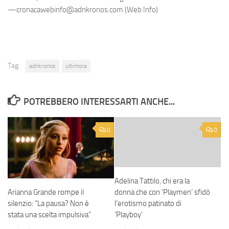
—cronacawebinfo@adnkronos.com (Web Info)
Tag:
adnkronos
ultimora
POTREBBERO INTERESSARTI ANCHE...
0
0
Adelina Tattilo, chi era la
Arianna Grande rompe il
donna che con ‘Playmen’ sfidò
silenzio: “La pausa? Non è
l’erotismo patinato di
stata una scelta impulsiva”
‘Playboy’