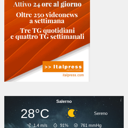
Salerno
28°C
Sereno
1.4 m/s
91%
761
mmHg