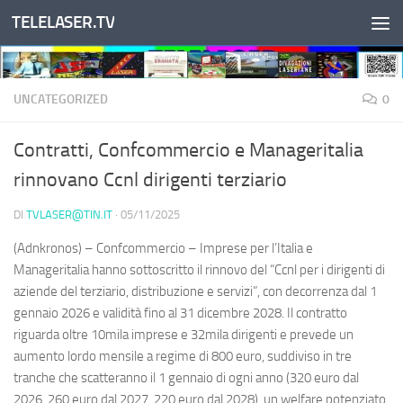
TELELASER.TV
Salta al contenuto
UNCATEGORIZED
0
Contratti, Confcommercio e Manageritalia
rinnovano Ccnl dirigenti terziario
DI
TVLASER@TIN.IT
·
05/11/2025
(Adnkronos) – Confcommercio – Imprese per l’Italia e
Manageritalia hanno sottoscritto il rinnovo del “Ccnl per i dirigenti di
aziende del terziario, distribuzione e servizi”, con decorrenza dal 1
gennaio 2026 e validità fino al 31 dicembre 2028. Il contratto
riguarda oltre 10mila imprese e 32mila dirigenti e prevede un
aumento lordo mensile a regime di 800 euro, suddiviso in tre
tranche che scatteranno il 1 gennaio di ogni anno (320 euro dal
2026, 260 euro dal 2027, 220 euro dal 2028), un welfare potenziato,