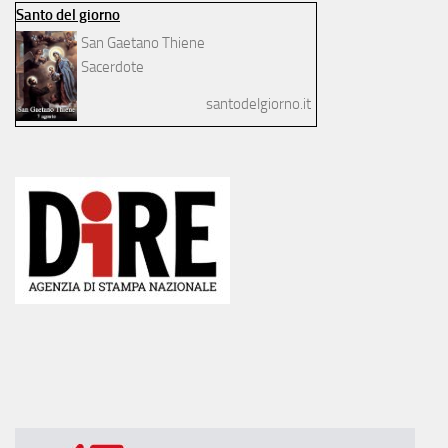
Santo del giorno
San Gaetano Thiene
Sacerdote
santodelgiorno.it