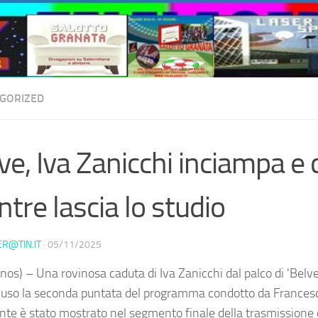
GORIZED
ve, Iva Zanicchi inciampa e
tre lascia lo studio
ER@TIN.IT
·
05/11/2025
os) – Una rovinosa caduta di Iva Zanicchi dal palco di 'Belve'
iuso la seconda puntata del programma condotto da Frances
ente è stato mostrato nel segmento finale della trasmissione 