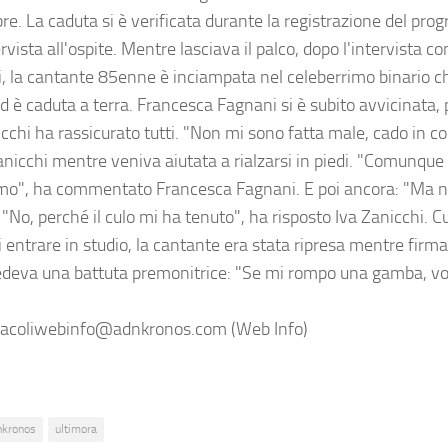
e. La caduta si è verificata durante la registrazione del pr
ervista all'ospite. Mentre lasciava il palco, dopo l'intervista 
, la cantante 85enne è inciampata nel celeberrimo binario ch
ed è caduta a terra. Francesca Fagnani si è subito avvicinata
icchi ha rassicurato tutti. "Non mi sono fatta male, cado in c
anicchi mentre veniva aiutata a rialzarsi in piedi. "Comunque
mo", ha commentato Francesca Fagnani. E poi ancora: "Ma non
 "No, perché il culo mi ha tenuto", ha risposto Iva Zanicchi. 
 entrare in studio, la cantante era stata ripresa mentre firmav
edeva una battuta premonitrice: "Se mi rompo una gamba, voi
acoliwebinfo@adnkronos.com (Web Info)
nkronos
ultimora