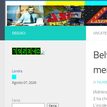
Salta al contenuto
SEGUICI:
UNCATE
Bel
men
Londra
DI
TVLAS
Agosto 07, 2026
(Adnkron
2 ha ch
Cerca
L'incid
Cerca