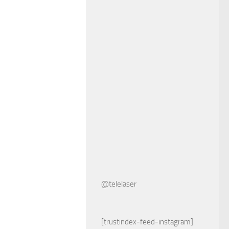
@telelaser
[trustindex-feed-instagram]