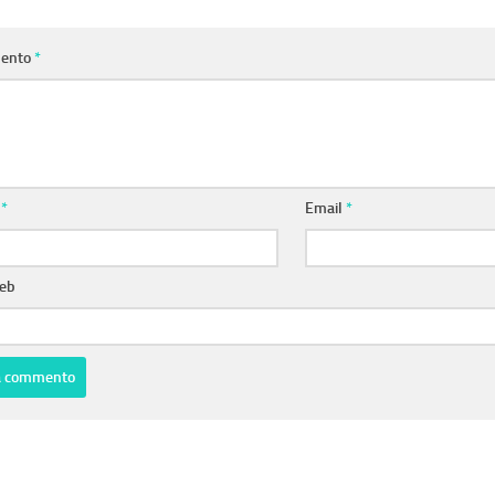
ento
*
e
*
Email
*
web