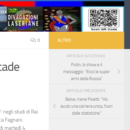
0
ALTRO
ARTICOLO SUCCESSIVO
 cade
Putin, lo show e il
messaggio: “Ecco le super
armi della Russia”
ARTICOLO PRECEDENTE
Belve, Irene Pivetti: “Ho
avuto una carriera unica, fuori
 negli studi di Rai
dalle statistiche”
ca Fagnani.
di martedì 4