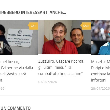
TREBBERO INTERESSARTI ANCHE...
0
0
Zuzzurro, Gaspare ricorda
 nel bosco,
Musetti, 
gli ultimi mesi: “Ha
atherine via dalla
Parigi e M
combattuto fino alla fine”
a di Vasto: sarà
continua l
ta
infortuni
03/02/2026
026
28/01/2026
A UN COMMENTO