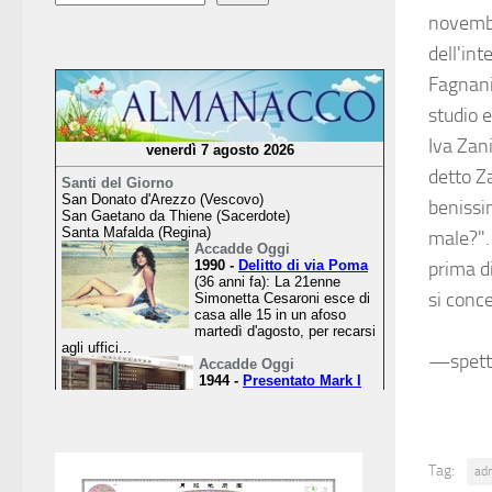
novembr
dell'int
Fagnani
studio 
Iva Zan
detto Z
benissi
male?".
prima di
si conc
—spett
Tag:
ad