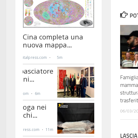
PO
Famiglia
mamma C
struttur
trasferi
06/03/2
LASCI