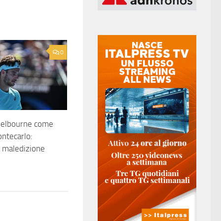
0
Melbourne come
ontecarlo:
a maledizione