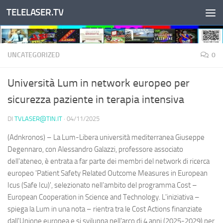
TELELASER.TV
Salta al contenuto
UNCATEGORIZED
0
Università Lum in network europeo per
sicurezza paziente in terapia intensiva
DI
TVLASER@TIN.IT
·
04/11/2025
(Adnkronos) – La Lum-Libera università mediterranea Giuseppe
Degennaro, con Alessandro Galazzi, professore associato
dell'ateneo, è entrata a far parte dei membri del network di ricerca
europeo 'Patient Safety Related Outcome Measures in European
Icus (Safe Icu)', selezionato nell’ambito del programma Cost –
European Cooperation in Science and Technology. L'iniziativa –
spiega la Lum in una nota – rientra tra le Cost Actions finanziate
dall'Unione europea e si sviluppa nell'arco di 4 anni (2025-2029) per