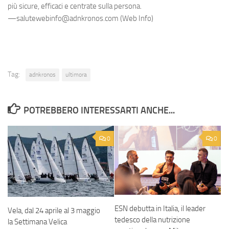
più sicure, efficaci e centrate sulla persona.
—salutewebinfo@adnkronos.com (Web Info)
Tag:
adnkronos
ultimora
POTREBBERO INTERESSARTI ANCHE...
0
0
ESN debutta in Italia, il leader
Vela, dal 24 aprile al 3 maggio
tedesco della nutrizione
la Settimana Velica