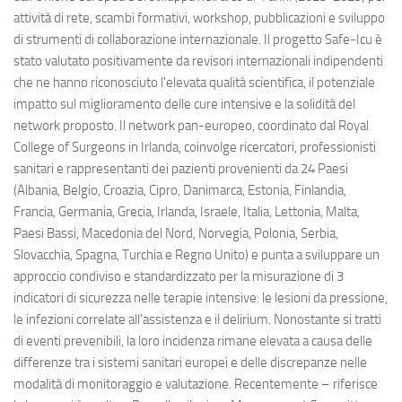
attività di rete, scambi formativi, workshop, pubblicazioni e sviluppo
di strumenti di collaborazione internazionale. Il progetto Safe-Icu è
stato valutato positivamente da revisori internazionali indipendenti
che ne hanno riconosciuto l'elevata qualità scientifica, il potenziale
impatto sul miglioramento delle cure intensive e la solidità del
network proposto. Il network pan-europeo, coordinato dal Royal
College of Surgeons in Irlanda, coinvolge ricercatori, professionisti
sanitari e rappresentanti dei pazienti provenienti da 24 Paesi
(Albania, Belgio, Croazia, Cipro, Danimarca, Estonia, Finlandia,
Francia, Germania, Grecia, Irlanda, Israele, Italia, Lettonia, Malta,
Paesi Bassi, Macedonia del Nord, Norvegia, Polonia, Serbia,
Slovacchia, Spagna, Turchia e Regno Unito) e punta a sviluppare un
approccio condiviso e standardizzato per la misurazione di 3
indicatori di sicurezza nelle terapie intensive: le lesioni da pressione,
le infezioni correlate all'assistenza e il delirium. Nonostante si tratti
di eventi prevenibili, la loro incidenza rimane elevata a causa delle
differenze tra i sistemi sanitari europei e delle discrepanze nelle
modalità di monitoraggio e valutazione. Recentemente – riferisce