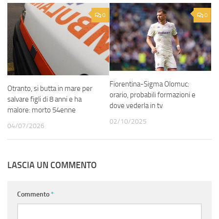
0
0
Fiorentina-Sigma Olomuc:
Otranto, si butta in mare per
orario, probabili formazioni e
salvare figli di 8 anni e ha
dove vederla in tv
malore: morto 54enne
02/10/2025
04/07/2026
LASCIA UN COMMENTO
Commento
*