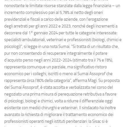
nonostante le limitate risorse stanziate dalla legge finanziaria – un
incremento complessivo pari al 5,78% al netto degli oneri
previdenziali e fiscali a carico delle aziende, con l'erogazione
degli arretrati per gli anni 2022 e 2023, nonché degli incrementi a
decorrere dal 1° gennaio 2024 per tutte le categorie interessate:
specialisti ambulatoriali, veterinari e professionisti (biologi, chimici e
psicologi)", si legge in una nota Sumai. "Si tratta di un risultato che,
pur non consentendo di recuperare integralmente il potere
d'acquisto perso negli anni 2022-2024 (stimato tra il 7% e l'8%),
rappresenta comunque un parziale, ma significativo ristoro
economico per i colleghi, iscritti o meno al Sumai Assoprof che
rappresenta circa l'80% della categoria", afferma Magi. Su proposta
del Sumai Assoprof, è stata accolta e verbalizzata nel corso del
negoziato una prima misura di perequazione retributiva a favore
di psicologi, biologi e chimici, volta a ridurre il differenziale oggi
esistente con medici chirurghi e veterinari. Il sindacato ha inoltre
avanzato la richiesta di migliorare il trattamento economico dei
professionisti operanti negli istituti penitenziari: la Sisac si è