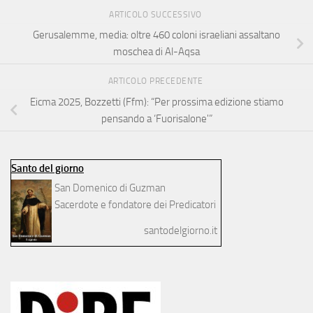
ARTICOLO SUCCESSIVO
Gerusalemme, media: oltre 460 coloni israeliani assaltano
moschea di Al-Aqsa
ARTICOLO PRECEDENTE
Eicma 2025, Bozzetti (Ffm): “Per prossima edizione stiamo
pensando a ‘Fuorisalone'”
Santo del giorno
San Domenico di Guzman
Sacerdote e fondatore dei Predicatori
santodelgiorno.it