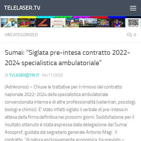
TELELASER.TV
Salta al contenuto
UNCATEGORIZED
0
Sumai: “Siglata pre-intesa contratto 2022-
2024 specialistica ambulatoriale”
DI
TVLASER@TIN.IT
·
04/11/2025
(Adnkronos) – Chiuse le trattative per il rinnovo del contratto
nazionale 2022-2024 della specialistica ambulatoriale
convenzionata interna e di altre professionalità (veterinari, psicologi,
biologi e chimici). E' stato infatti siglato il verbale di pre-intesa in
attesa della firma definitiva nei prossimi giorni. Soddisfazione per il
risultato ottenuto è stata espressa dalla delegazione del Sumai
Assoprof, guidata dal segretario generale Antonio Magi. Il
contratto, "di natura esclusivamente economica, ha previsto –