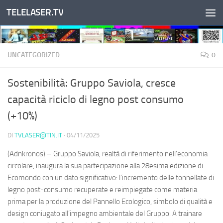
TELELASER.TV
Salta al contenuto
UNCATEGORIZED
0
Sostenibilità: Gruppo Saviola, cresce
capacità riciclo di legno post consumo
(+10%)
DI
TVLASER@TIN.IT
·
04/11/2025
(Adnkronos) – Gruppo Saviola, realtà di riferimento nell’economia
circolare, inaugura la sua partecipazione alla 28esima edizione di
Ecomondo con un dato significativo: l’incremento delle tonnellate di
legno post-consumo recuperate e reimpiegate come materia
prima per la produzione del Pannello Ecologico, simbolo di qualità e
design coniugato all’impegno ambientale del Gruppo. A trainare