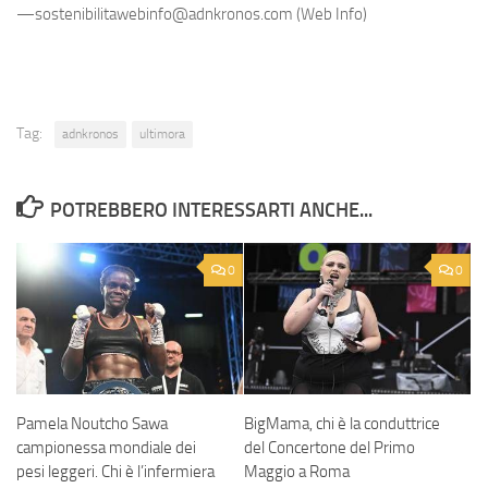
—sostenibilitawebinfo@adnkronos.com (Web Info)
Tag:
adnkronos
ultimora
POTREBBERO INTERESSARTI ANCHE...
0
0
Pamela Noutcho Sawa
BigMama, chi è la conduttrice
campionessa mondiale dei
del Concertone del Primo
pesi leggeri. Chi è l’infermiera
Maggio a Roma