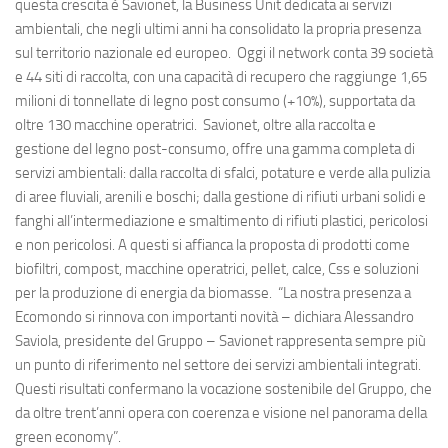
questa crescita è Savionet, la Business Unit dedicata ai servizi
ambientali, che negli ultimi anni ha consolidato la propria presenza
sul territorio nazionale ed europeo. Oggi il network conta 39 società
e 44 siti di raccolta, con una capacità di recupero che raggiunge 1,65
milioni di tonnellate di legno post consumo (+10%), supportata da
oltre 130 macchine operatrici. Savionet, oltre alla raccolta e
gestione del legno post-consumo, offre una gamma completa di
servizi ambientali: dalla raccolta di sfalci, potature e verde alla pulizia
di aree fluviali, arenili e boschi; dalla gestione di rifiuti urbani solidi e
fanghi all’intermediazione e smaltimento di rifiuti plastici, pericolosi
e non pericolosi. A questi si affianca la proposta di prodotti come
biofiltri, compost, macchine operatrici, pellet, calce, Css e soluzioni
per la produzione di energia da biomasse. “La nostra presenza a
Ecomondo si rinnova con importanti novità – dichiara Alessandro
Saviola, presidente del Gruppo – Savionet rappresenta sempre più
un punto di riferimento nel settore dei servizi ambientali integrati.
Questi risultati confermano la vocazione sostenibile del Gruppo, che
da oltre trent’anni opera con coerenza e visione nel panorama della
green economy”.