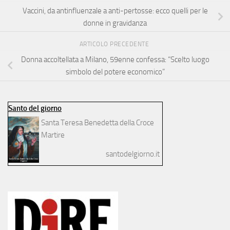
Vaccini, da antinfluenzale a anti-pertosse: ecco quelli per le
donne in gravidanza
ARTICOLO PRECEDENTE
Donna accoltellata a Milano, 59enne confessa: “Scelto luogo
simbolo del potere economico”
Santo del giorno
Santa Teresa Benedetta della Croce
Martire
santodelgiorno.it