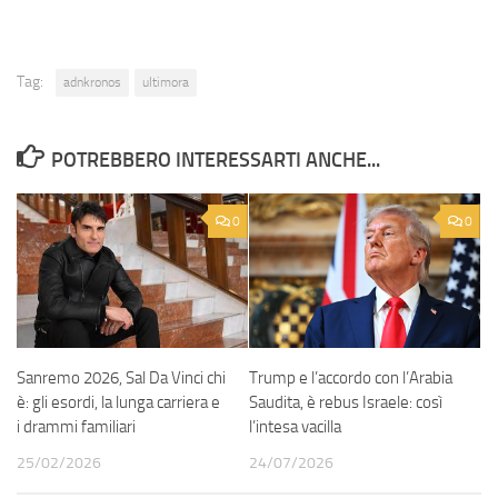
Tag:
adnkronos
ultimora
POTREBBERO INTERESSARTI ANCHE...
0
0
Sanremo 2026, Sal Da Vinci chi
Trump e l’accordo con l’Arabia
è: gli esordi, la lunga carriera e
Saudita, è rebus Israele: così
i drammi familiari
l’intesa vacilla
25/02/2026
24/07/2026