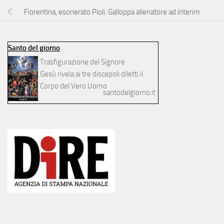
Fiorentina, esonerato Pioli. Galloppa allenatore ad interim
Santo del giorno
Trasfigurazione del Signore
Gesù rivela ai tre discepoli diletti il
Corpo del Vero Uomo
santodelgiorno.it