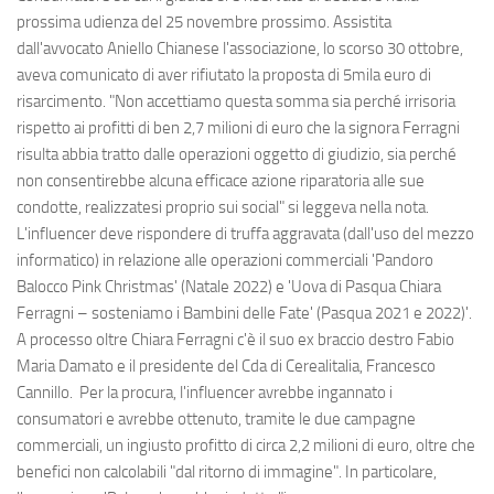
prossima udienza del 25 novembre prossimo. Assistita
dall'avvocato Aniello Chianese l'associazione, lo scorso 30 ottobre,
aveva comunicato di aver rifiutato la proposta di 5mila euro di
risarcimento. "Non accettiamo questa somma sia perché irrisoria
rispetto ai profitti di ben 2,7 milioni di euro che la signora Ferragni
risulta abbia tratto dalle operazioni oggetto di giudizio, sia perché
non consentirebbe alcuna efficace azione riparatoria alle sue
condotte, realizzatesi proprio sui social" si leggeva nella nota.
L'influencer deve rispondere di truffa aggravata (dall'uso del mezzo
informatico) in relazione alle operazioni commerciali 'Pandoro
Balocco Pink Christmas' (Natale 2022) e 'Uova di Pasqua Chiara
Ferragni – sosteniamo i Bambini delle Fate' (Pasqua 2021 e 2022)'.
A processo oltre Chiara Ferragni c'è il suo ex braccio destro Fabio
Maria Damato e il presidente del Cda di Cerealitalia, Francesco
Cannillo. Per la procura, l'influencer avrebbe ingannato i
consumatori e avrebbe ottenuto, tramite le due campagne
commerciali, un ingiusto profitto di circa 2,2 milioni di euro, oltre che
benefici non calcolabili "dal ritorno di immagine". In particolare,