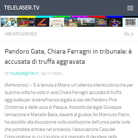
TELELASER.TV
Salta al contenuto
UNCATEGORIZED
0
Pandoro Gate, Chiara Ferragni in tribunale: è
accusata di truffa aggravata
DI
TVLASER@TIN.IT
·
04/11/2025
(Adnkronos) – Si è tenuta a Milano un'udienza interlocutoria che per
la prima volta ha visto in aula Chiara Ferragni accusata di truffa
aggravata per la beneficenza legata ai casi del Pandoro Pink
Christmas e delle uova di Pasqua. Assistita dai legali Giuseppe
Iannaccone e Marcello Bana, davanti al giudice Ilio Mannucci Pacini,
ha assistito alla discussione sulla costituzione dell'unica parte civile
che potrebbe entrare nel processo, l'associazione Casa del
Consumatore su cui il giudice si è riservato di decidere nella