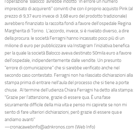
l'operazione 'Balocco' avrebbe indotto "in errore un numero
imprecisato di acquirenti" convinti che con il proprio acquisto Pink (al
prezzo di 9,37 euro invece di 3,68 euro del prodotto tradizionale)
avrebbero finanziato la raccolta fondi a favore dell'ospedale Regina
Margherita di Torino. L'accordo, invece, si è rivelato diverso, a dire
della procura: le società Ferragni hanno incassato poco più di un
milione di euro per pubblicizzare via Instagram l'iniziativa benefica
per la quale la società Balocco aveva destinato 50mila euro a favore
dell'ospedale, indipendentemente dalle vendite. Un presunto
"errore di comunicazione" che si sarebbe verificato anche nel
secondo caso contestato. Ferragni non ha rilasciato dichiarazioni alla
stampa prima di entrare nell'aula del processo che si tiene a porte
chiuse. Al termine dell’udienza Chiara Ferragni ha detto alla stampa:
"Grazie per l'attenzione, grazie di essere qua. È una fase
sicuramente difficile della mia vita e penso mi capirete se non mi
sento di fare ulteriori dichiarazioni, però grazie di essere qua e
andiamo avanti"
—cronacawebinfo@adnkronos.com (Web Info)