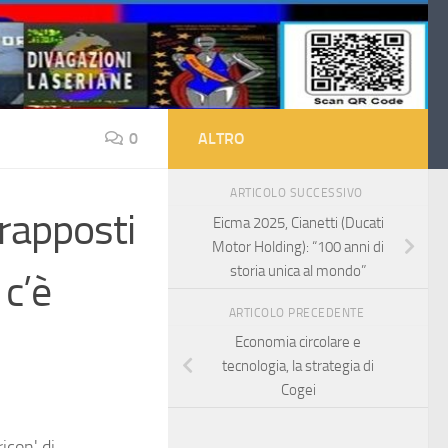
0
ALTRO
ARTICOLO SUCCESSIVO
trapposti
Eicma 2025, Cianetti (Ducati
Motor Holding): “100 anni di
storia unica al mondo”
 c’è
ARTICOLO PRECEDENTE
Economia circolare e
tecnologia, la strategia di
Cogei
ricon' di