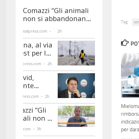
Tag:
ad
PO
Mieloma
rimbors
indicazi
per da