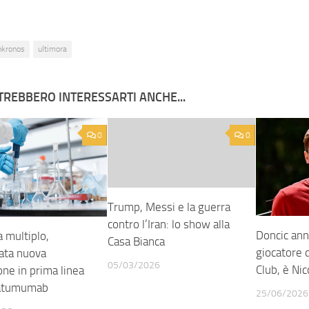
nkronos
ultimora
TREBBERO INTERESSARTI ANCHE...
0
0
Trump, Messi e la guerra
contro l’Iran: lo show alla
Doncic ann
 multiplo,
Casa Bianca
giocatore 
ata nuova
05/03/2026
Club, è Ni
one in prima linea
ratumumab
25/06/2026