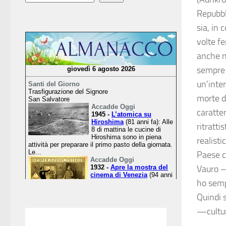
Repubbl
sia, in 
volte f
anche ne
sempre u
un'inte
morte d
caratter
ritratt
realisti
Paese c
Vauro – 
ho semp
Quindi 
—cultu