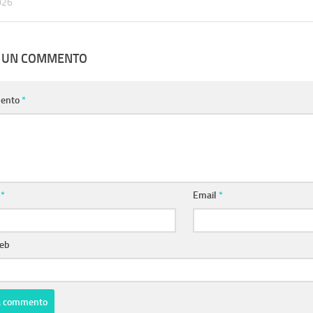
026
A UN COMMENTO
ento
*
e
*
Email
*
web