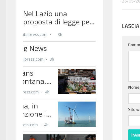
25/05/2
LASCI
Comm
Nom
Sito 