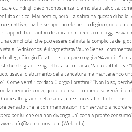
ica, e quindi gli devo riconoscenza. Siamo stati talvolta, co
conflitto critico. Mai nemici, però. La satira ha questo di bello:
eroce, cattiva, ma ha sempre un elemento di gioco, un element
i rapporti tra i fautori di satira non diventa mai aggressiva o
na complicità, che può essere definita la complicità del gioco
rvista all'Adnkronos, è il vignettista Vauro Senesi, commenta
el collega Giorgio Forattini, scomparso oggi a 94 anni. Anali
istiche del grande vignettista scomparso, Vauro sottolinea: "I
istico, usava lo strumento della caricatura ma mantenendo un
co". Come verrà ricordato Giorgio Forattini? "Non lo so, perch
on la memoria corta, quindi non so nemmeno se verrà ricord
Come altri grandi della satira, che sono stati di fatto dimenti
re pensato che le commemorazioni non servano a ricordare
spero per lui che ora non divenga un'icona a pronto consumo
rawebinfo@adnkronos.com (Web Info)