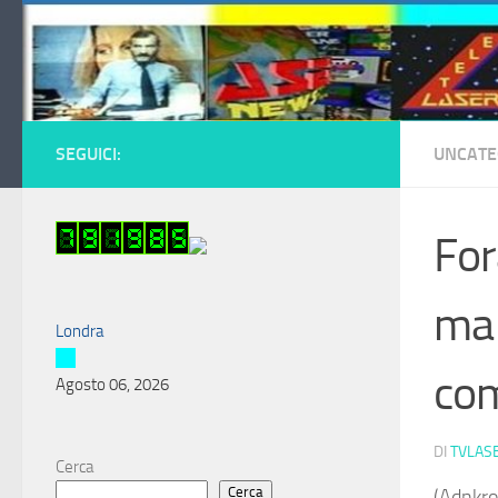
Salta al contenuto
SEGUICI:
UNCATE
For
ma 
Londra
com
Agosto 06, 2026
DI
TVLAS
Cerca
Cerca
(Adnkron