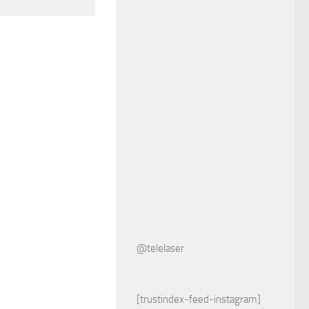
@telelaser
[trustindex-feed-instagram]