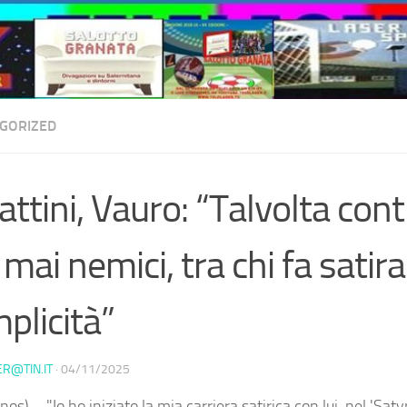
GORIZED
attini, Vauro: “Talvolta con
mai nemici, tra chi fa satira
plicità”
ER@TIN.IT
·
04/11/2025
os) – "Io ho iniziato la mia carriera satirica con lui, nel 'Saty