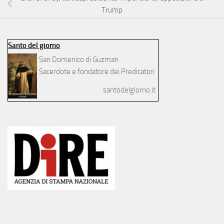
Trump
Santo del giorno
San Domenico di Guzman
Sacerdote e fondatore dei Predicatori
santodelgiorno.it