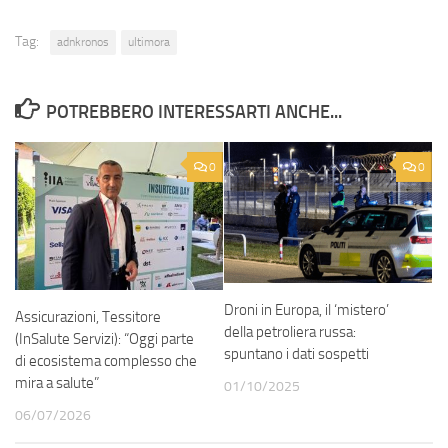
Tag:
adnkronos
ultimora
POTREBBERO INTERESSARTI ANCHE...
0
0
Droni in Europa, il ‘mistero’
Assicurazioni, Tessitore
della petroliera russa:
(InSalute Servizi): “Oggi parte
spuntano i dati sospetti
di ecosistema complesso che
mira a salute”
01/10/2025
06/07/2026