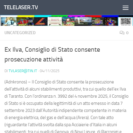
TELELASER.TV
Salta al contenuto
UNCATEGORIZED
0
Ex Ilva, Consiglio di Stato consente
prosecuzione attività
DI
TVLASER@TIN.IT
·
04/11/2025
(Adnkronos) – Il Consiglio di Stato consente la prosecuzione
dell’attività di alcuni stabilimenti produttivi, tra cui quello dell’ex Ilva
di Taranto. Con l’ordinanza n. 3992 del 4 novembre 2025, il Consiglio
di Stato si è occupato della legittimità di un atto emesso in data 7
settembre 2023 dall’Autorità indipendente competente in materia
di energia elettrica, del gas e dell’acqua (Arera). Con tale atto
(riguardante l’attività svolta dalla spa Acciaierie d’Italia in alcuni
stabilimenti, tra cui quelli di Genova, di Novi Ligure, di Racconigi e