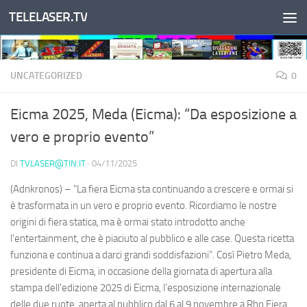
TELELASER.TV
Salta al contenuto
UNCATEGORIZED
0
Eicma 2025, Meda (Eicma): “Da esposizione a
vero e proprio evento”
DI
TVLASER@TIN.IT
·
04/11/2025
(Adnkronos) – "La fiera Eicma sta continuando a crescere e ormai si
è trasformata in un vero e proprio evento. Ricordiamo le nostre
origini di fiera statica, ma è ormai stato introdotto anche
l'entertainment, che è piaciuto al pubblico e alle case. Questa ricetta
funziona e continua a darci grandi soddisfazioni". Così Pietro Meda,
presidente di Eicma, in occasione della giornata di apertura alla
stampa dell'edizione 2025 di Eicma, l’esposizione internazionale
delle due ruote, aperta al pubblico dal 6 al 9 novembre a Rho Fiera