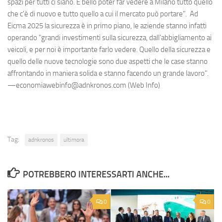
spazi per tutti ci siano. È bello poter far vedere a Milano tutto quello
che c'è di nuovo e tutto quello a cui il mercato può portare". Ad
Eicma 2025 la sicurezza è in primo piano, le aziende stanno infatti
operando "grandi investimenti sulla sicurezza, dall'abbigliamento ai
veicoli, e per noi è importante farlo vedere. Quello della sicurezza e
quello delle nuove tecnologie sono due aspetti che le case stanno
affrontando in maniera solida e stanno facendo un grande lavoro".
—economiawebinfo@adnkronos.com (Web Info)
Tag:
adnkronos
ultimora
POTREBBERO INTERESSARTI ANCHE...
0
0