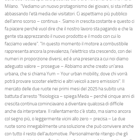
Milano. "Vediamo un nuovo protagonismo dei giovani, si sta infatti
abbassando l'età media dei visitatori. Ci aspettiamo più pubblico
dell'anno scorso – continua -. Siamo in crescita costante e questo ci
fa piacere perché vuol dire che il nostro lavoro sta pagando e che la
gente sta apprezzando il nuovo prodotto e il modo con cui lo
facciamo vedere". "In questo momento il motore a combustibile
rappresenta ancora la prevalenza, l'elettrico sta crescendo, con dei
numeri in proporzione diversi, ed è una presenza a cui noi diamo
adeguato valore – prosegue – Abbiamo anche creato un'area
urbana, che si chiama Yum – Your urban mobility, dove chi vorrà
potrà provare scooter elettrici e altri veicoli a zero emissioni". Il
mercato delle due ruote nei primi mesi del 2025 ha subito una
battuta d’arresto "fisiologica – spiega Meda – perché cinque anni di
crescita continua cominciavano a diventare qualcosa di difficile
anche da interpretare. Il rallentamento c’è stato, ma siamo ancora
col segno più, o leggermente vicini allo zero – precisa – Le due
ruote sono innegabilmente una soluzione che può convivere anche
con tutto il resto dell'automotive. Personalmente ritengo che gli