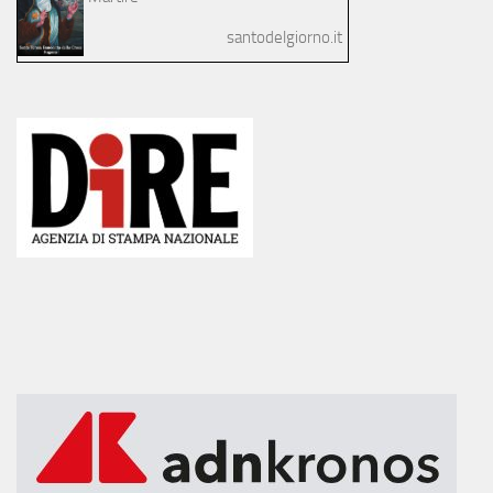
santodelgiorno.it