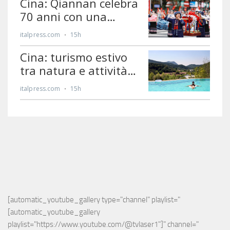
[automatic_youtube_gallery type="channel" playlist="
[automatic_youtube_gallery 
playlist="https://www.youtube.com/@tvlaser1"]" channel="