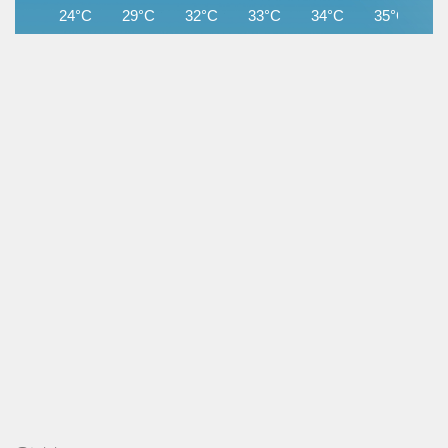
24°C
29°C
32°C
33°C
34°C
35°C
3