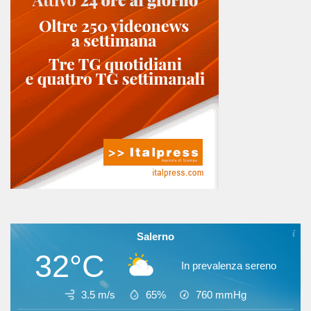
Salerno
32°C
In prevalenza sereno
3.5 m/s
65%
760
mmHg