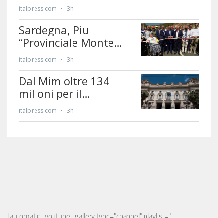
[automatic_youtube_gallery type="channel" playlist="