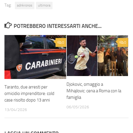
Tag:
adnkronos
ultimora
POTREBBERO INTERESSARTI ANCHE...
0
0
Djokovic, omaggio a
Taranto, due arresti per
Mihajlovic: cena a Roma con la
omicidio imprenditore: cold
famiglia
case risolto dopo 13 anni
06/05/2026
13/04/2026