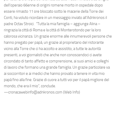
dell’operaio 66enne di origini romene morto in ospedale dopo
essere rimasto 11 ore bloccato sotto le macerie della Torre dei
Conti, ha voluto ricordare in un messaggio inviato all'Adnkronos il
padre Octav Stroici. “Tutta la mia famiglia – aggiunge Alina –
ringrazia la città di Roma e la città di Monterotondo per la loro
calorosa vicinanza. Un grazie enorme alle innumerevoli persone che
hanno pregato per papà, un grazie al proprietario del ristorante
vicino alla Torre che ci ha accolto e assistito, a tutte le autorità
presenti, a voi giornalisti che anche non conoscendoci ci avete
circondato di tanto affetto e comprensione, ai suoi amici e colleghi
di lavoro che formano una grande famiglia. Un grazie particolare va
ai soccorritori e ai medici che hanno provato a tenere in vita mio
papà fino alla fine. Grazie di cuore a tutti voi per il papà migliore del
mondo, che era il mio”, conclude.
—cronacawebinfo@adnkronos.com (Web Info)