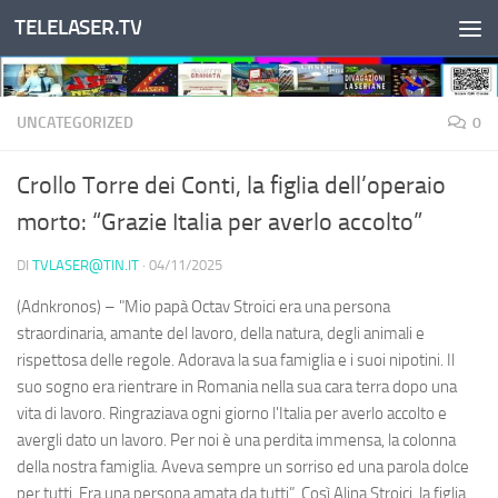
TELELASER.TV
Salta al contenuto
UNCATEGORIZED
0
Crollo Torre dei Conti, la figlia dell’operaio
morto: “Grazie Italia per averlo accolto”
DI
TVLASER@TIN.IT
·
04/11/2025
(Adnkronos) – "Mio papà Octav Stroici era una persona
straordinaria, amante del lavoro, della natura, degli animali e
rispettosa delle regole. Adorava la sua famiglia e i suoi nipotini. Il
suo sogno era rientrare in Romania nella sua cara terra dopo una
vita di lavoro. Ringraziava ogni giorno l'Italia per averlo accolto e
avergli dato un lavoro. Per noi è una perdita immensa, la colonna
della nostra famiglia. Aveva sempre un sorriso ed una parola dolce
per tutti. Era una persona amata da tutti”. Così Alina Stroici, la figlia