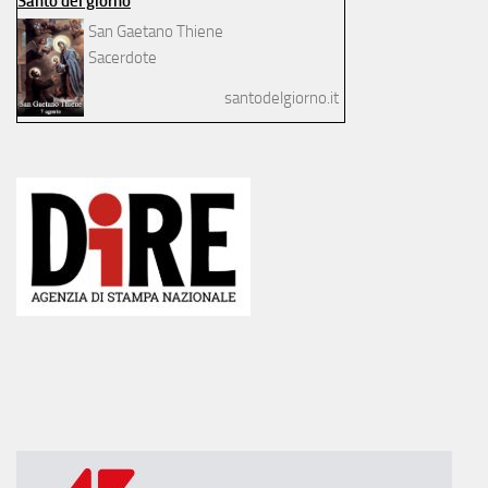
Santo del giorno
San Gaetano Thiene
Sacerdote
santodelgiorno.it