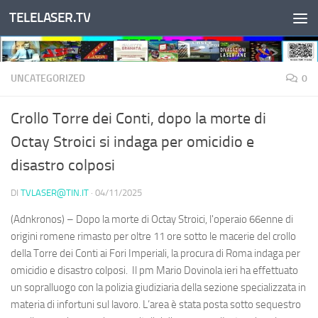
TELELASER.TV
Salta al contenuto
UNCATEGORIZED
0
Crollo Torre dei Conti, dopo la morte di
Octay Stroici si indaga per omicidio e
disastro colposi
DI
TVLASER@TIN.IT
·
04/11/2025
(Adnkronos) – Dopo la morte di Octay Stroici, l'operaio 66enne di
origini romene rimasto per oltre 11 ore sotto le macerie del crollo
della Torre dei Conti ai Fori Imperiali, la procura di Roma indaga per
omicidio e disastro colposi. Il pm Mario Dovinola ieri ha effettuato
un sopralluogo con la polizia giudiziaria della sezione specializzata in
materia di infortuni sul lavoro. L’area è stata posta sotto sequestro