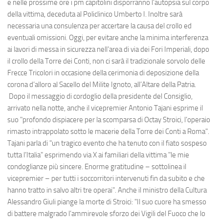
e nelle prossime ore i pm capitolini disporranno l’autopsia sul corpo
della vittima, deceduta al Policlinico Umberto I. Inoltre sarà
necessaria una consulenza per accertare la causa del crollo ed
eventuali omissioni. Oggi, per evitare anche la minima interferenza
ai lavori di messa in sicurezza nell’area di via dei Fori Imperiali, dopo
il crollo della Torre dei Conti, non ci sarà il tradizionale sorvolo delle
Frecce Tricolori in occasione della cerimonia di deposizione della
corona d’alloro al Sacello del Milite Ignoto, all’Altare della Patria.
Dopo il messaggio di cordoglio della presidente del Consiglio,
arrivato nella notte, anche il vicepremier Antonio Tajani esprime il
suo "profondo dispiacere per la scomparsa di Octay Stroici, l’operaio
rimasto intrappolato sotto le macerie della Torre dei Conti a Roma".
Tajani parla di "un tragico evento che ha tenuto con il fiato sospeso
tutta l’Italia" esprimendo via X ai familiari della vittima "le mie
condoglianze più sincere. Enorme gratitudine – sottolinea il
vicepremier – per tutti i soccorritori intervenuti fin da subito e che
hanno tratto in salvo altri tre operai". Anche il ministro della Cultura
Alessandro Giuli piange la morte di Stroici: "Il suo cuore ha smesso
di battere malgrado l’ammirevole sforzo dei Vigili del Fuoco che lo