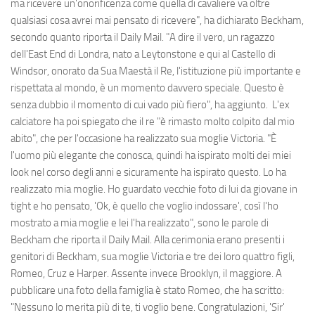
ma ricevere un'onorificenza come quella di cavaliere va oltre
qualsiasi cosa avrei mai pensato di ricevere", ha dichiarato Beckham,
secondo quanto riporta il Daily Mail. "A dire il vero, un ragazzo
dell'East End di Londra, nato a Leytonstone e qui al Castello di
Windsor, onorato da Sua Maestà il Re, l'istituzione più importante e
rispettata al mondo, è un momento davvero speciale. Questo è
senza dubbio il momento di cui vado più fiero", ha aggiunto. L'ex
calciatore ha poi spiegato che il re "è rimasto molto colpito dal mio
abito", che per l'occasione ha realizzato sua moglie Victoria. "È
l'uomo più elegante che conosca, quindi ha ispirato molti dei miei
look nel corso degli anni e sicuramente ha ispirato questo. Lo ha
realizzato mia moglie. Ho guardato vecchie foto di lui da giovane in
tight e ho pensato, 'Ok, è quello che voglio indossare', così l'ho
mostrato a mia moglie e lei l'ha realizzato", sono le parole di
Beckham che riporta il Daily Mail. Alla cerimonia erano presenti i
genitori di Beckham, sua moglie Victoria e tre dei loro quattro figli,
Romeo, Cruz e Harper. Assente invece Brooklyn, il maggiore. A
pubblicare una foto della famiglia è stato Romeo, che ha scritto:
"Nessuno lo merita più di te, ti voglio bene. Congratulazioni, 'Sir'