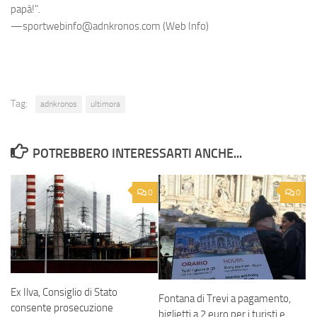
papà!".
—sportwebinfo@adnkronos.com (Web Info)
Tag:
adnkronos
ultimora
POTREBBERO INTERESSARTI ANCHE...
0
0
Ex Ilva, Consiglio di Stato
Fontana di Trevi a pagamento,
consente prosecuzione
biglietti a 2 euro per i turisti e