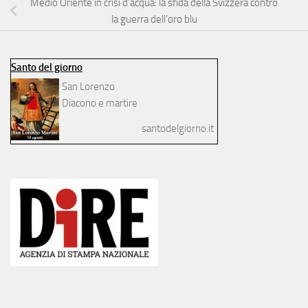
Medio Oriente in crisi d’acqua: la sfida della Svizzera contro
la guerra dell’oro blu
Santo del giorno
San Lorenzo
Diacono e martire
santodelgiorno.it