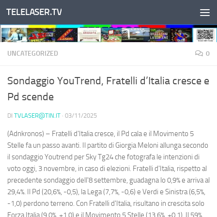
TELELASER.TV
Salta al contenuto
UNCATEGORIZED
0
Sondaggio YouTrend, Fratelli d’Italia cresce e
Pd scende
DI
TVLASER@TIN.IT
·
03/11/2025
(Adnkronos) – Fratelli d'Italia cresce, il Pd cala e il Movimento 5
Stelle fa un passo avanti. Il partito di Giorgia Meloni allunga secondo
il sondaggio Youtrend per Sky Tg24 che fotografa le intenzioni di
voto oggi, 3 novembre, in caso di elezioni. Fratelli d'Italia, rispetto al
precedente sondaggio dell'8 settembre, guadagna lo 0,9% e arriva al
29,4%. Il Pd (20,6%, -0,5), la Lega (7,7%, -0,6) e Verdi e Sinistra (6,5%,
-1,0) perdono terreno. Con Fratelli d'Italia, risultano in crescita solo
Forza Italia (9,0%, +1,0) e il Movimento 5 Stelle (13,6%, +0,1). Il 59%