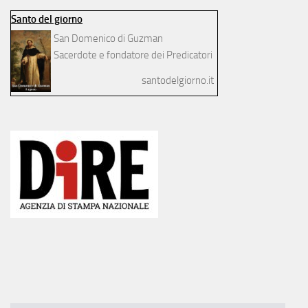
Santo del giorno
San Domenico di Guzman
Sacerdote e fondatore dei Predicatori
santodelgiorno.it