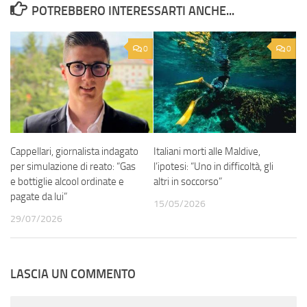
POTREBBERO INTERESSARTI ANCHE...
0
0
Cappellari, giornalista indagato
Italiani morti alle Maldive,
per simulazione di reato: “Gas
l’ipotesi: “Uno in difficoltà, gli
e bottiglie alcool ordinate e
altri in soccorso”
pagate da lui”
15/05/2026
29/07/2026
LASCIA UN COMMENTO