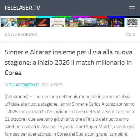
TELELASER.TV
Salta al contenuto
UNCATEGORIZED
0
Sinner e Alcaraz insieme per il via alla nuova
stagione: a inizio 2026 il match milionario in
Corea
DI
TVLASER@TIN.IT
·
03/11/2025
(Adnkronos) – I numeri uno del tennis mondiale insieme per il via
ufficiale alla nuova stagione. Jannik Sinner e Carlos Alcaraz apriranno
il 2025 con un match d'esibizione in Corea del Sud, a Seul. Lo scorso
22 ottobre i due avevano già chiarito che all'inizio del nuovo anno
sarebbero volati in Asia per "Hyundai Card Super Match", evento già
famoso per aver attirato in Corea del Sud alcuni grandi campioni,