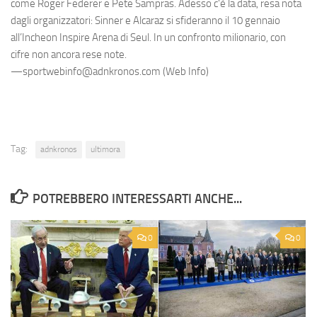
come Roger Federer e Pete Sampras. Adesso c'è la data, resa nota
dagli organizzatori: Sinner e Alcaraz si sfideranno il 10 gennaio
all’Incheon Inspire Arena di Seul. In un confronto milionario, con
cifre non ancora rese note.
—sportwebinfo@adnkronos.com (Web Info)
Tag:
adnkronos
ultimora
POTREBBERO INTERESSARTI ANCHE...
0
0