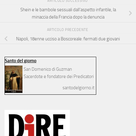
ARTICOLO SUCCESSIVO
Shein e le bambole sessuali dall’aspetto infantile, la
minaccia della Francia dopo la denuncia
ARTICOLO PRECEDENTE
Napoli, 18enne ucciso a Boscoreale: fermati due giovani
Santo del giorno
San Domenico di Guzman
Sacerdote e fondatore dei Predicatori
santodelgiorno.it