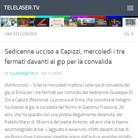
TELELASER.TV
Salta al contenuto
UNCATEGORIZED
0
Sedicenne ucciso a Capizzi, mercoledì i tre
fermati davanti al gip per la convalida
DI
TVLASER@TIN.IT
·
03/11/2025
(Adnkronos) – Si terrà mercoledì mattina l'udienza di convalida del
gip di Enna per i tre fermati per l'omicdio del sedicenne Giuseppe Di
Dio a Capizzi (Messina). La procura di Enna, che coordina le indagini,
ha chiesto al gip la convalida del fermo di Giacomo Frasconà, 20
anni, che ha sparato con una pistola illegalmente detenuta, del
fratello Mario di 18 anni e del padre Antonio, 48 anni che lo hanno
accompagnato al bar. L'agguato è avvenuto infatti davanti al bar di
via Roma dove il giovane sarebbe sceso dall'auto e avrebbe iniziato