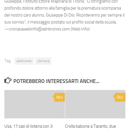
Giuseppe, l'istituto Ettore Majorana di Troina. "Ci stringiamo con
profondo dolore attorno alla famiglia per la prematura scomparsa
del nostro caro alunno, Giuseppe Di Dio. Ricorderemo per sempre il
suo sorriso", il messaggio postato sul profilo social della scuola.
—cronacawebinfo@adnkronos.com (Web Info)
Tag:
adnkronos
ultimora
POTREBBERO INTERESSARTI ANCHE...
0
0
Usa, 17 casi di listeria con 3
Crolla balcone a Taranto, due