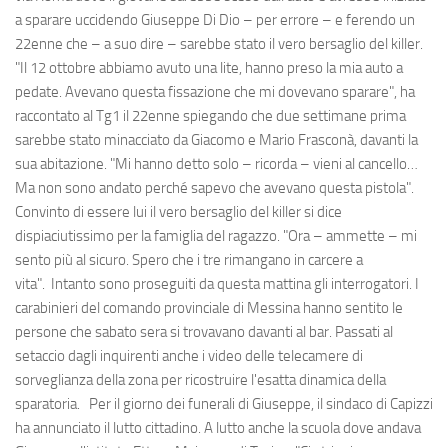
a sparare uccidendo Giuseppe Di Dio – per errore – e ferendo un
22enne che – a suo dire – sarebbe stato il vero bersaglio del killer.
"Il 12 ottobre abbiamo avuto una lite, hanno preso la mia auto a
pedate. Avevano questa fissazione che mi dovevano sparare", ha
raccontato al Tg1 il 22enne spiegando che due settimane prima
sarebbe stato minacciato da Giacomo e Mario Frasconà, davanti la
sua abitazione. "Mi hanno detto solo – ricorda – vieni al cancello…
Ma non sono andato perché sapevo che avevano questa pistola".
Convinto di essere lui il vero bersaglio del killer si dice
dispiaciutissimo per la famiglia del ragazzo. "Ora – ammette – mi
sento più al sicuro. Spero che i tre rimangano in carcere a
vita". Intanto sono proseguiti da questa mattina gli interrogatori. I
carabinieri del comando provinciale di Messina hanno sentito le
persone che sabato sera si trovavano davanti al bar. Passati al
setaccio dagli inquirenti anche i video delle telecamere di
sorveglianza della zona per ricostruire l'esatta dinamica della
sparatoria. Per il giorno dei funerali di Giuseppe, il sindaco di Capizzi
ha annunciato il lutto cittadino. A lutto anche la scuola dove andava