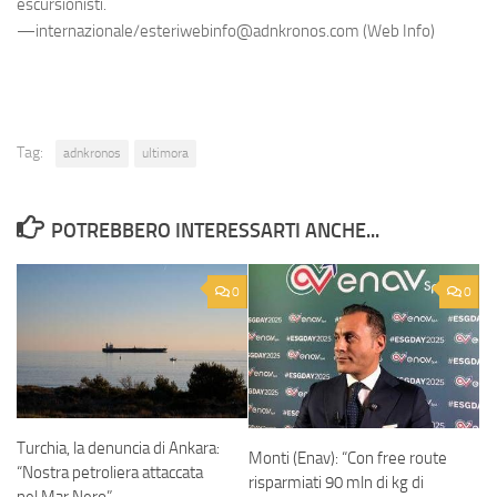
escursionisti.
—internazionale/esteriwebinfo@adnkronos.com (Web Info)
Tag:
adnkronos
ultimora
POTREBBERO INTERESSARTI ANCHE...
0
0
Turchia, la denuncia di Ankara:
Monti (Enav): “Con free route
“Nostra petroliera attaccata
risparmiati 90 mln di kg di
nel Mar Nero”