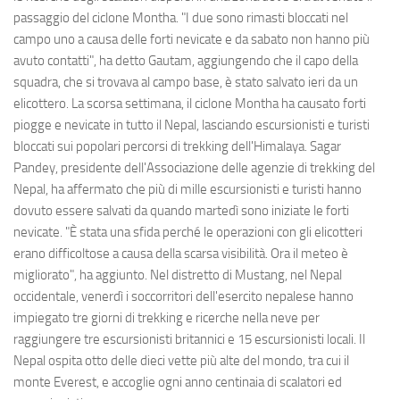
passaggio del ciclone Montha. "I due sono rimasti bloccati nel
campo uno a causa delle forti nevicate e da sabato non hanno più
avuto contatti", ha detto Gautam, aggiungendo che il capo della
squadra, che si trovava al campo base, è stato salvato ieri da un
elicottero. La scorsa settimana, il ciclone Montha ha causato forti
piogge e nevicate in tutto il Nepal, lasciando escursionisti e turisti
bloccati sui popolari percorsi di trekking dell'Himalaya. Sagar
Pandey, presidente dell'Associazione delle agenzie di trekking del
Nepal, ha affermato che più di mille escursionisti e turisti hanno
dovuto essere salvati da quando martedì sono iniziate le forti
nevicate. "È stata una sfida perché le operazioni con gli elicotteri
erano difficoltose a causa della scarsa visibilità. Ora il meteo è
migliorato", ha aggiunto. Nel distretto di Mustang, nel Nepal
occidentale, venerdì i soccorritori dell'esercito nepalese hanno
impiegato tre giorni di trekking e ricerche nella neve per
raggiungere tre escursionisti britannici e 15 escursionisti locali. Il
Nepal ospita otto delle dieci vette più alte del mondo, tra cui il
monte Everest, e accoglie ogni anno centinaia di scalatori ed