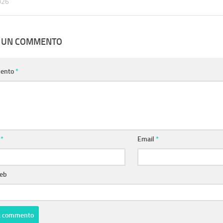
026
A UN COMMENTO
ento
*
e
*
Email
*
web