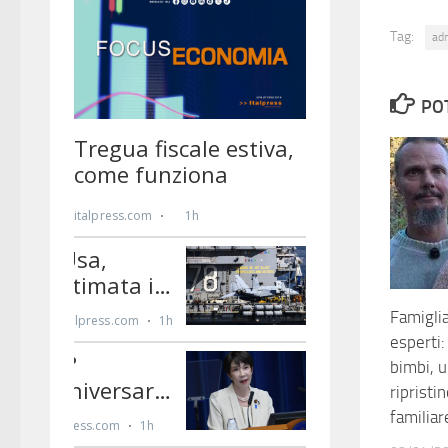
Tag:
ad
PO
Famiglia
esperti:
bimbi, 
ripristi
familiar