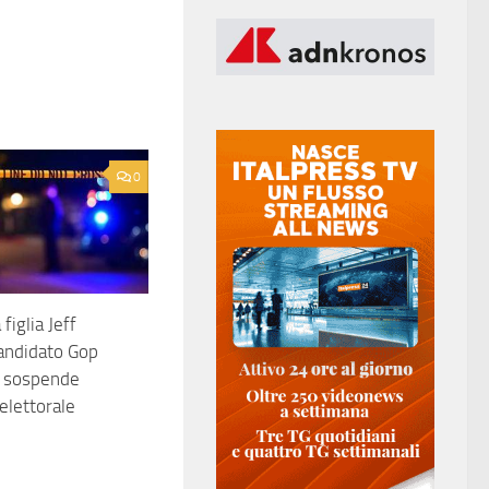
0
figlia Jeff
andidato Gop
 sospende
lettorale