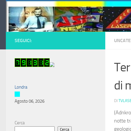
Salta al contenuto
SEGUICI:
UNCATE
Ter
di 
Londra
DI
TVLAS
Agosto 06, 2026
(Adnkro
notte tr
Cerca
geologic
Cerca