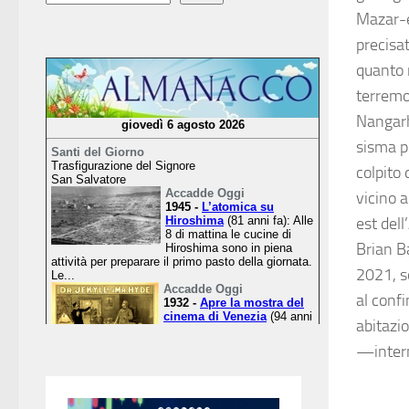
Mazar-e
precisa
quanto r
terremo
Nangarha
sisma p
colpito
vicino a
est del
Brian Ba
2021, so
al confi
abitazio
—inter