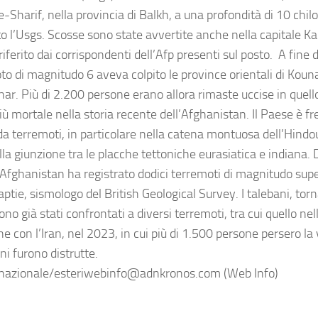
-Sharif, nella provincia di Balkh, a una profondità di 10 chil
to l’Usgs. Scosse sono state avvertite anche nella capitale K
iferito dai corrispondenti dell’Afp presenti sul posto. A fine 
to di magnitudo 6 aveva colpito le province orientali di Kou
r. Più di 2.200 persone erano allora rimaste uccise in quello
iù mortale nella storia recente dell’Afghanistan. Il Paese è 
 da terremoti, in particolare nella catena montuosa dell’Hindo
lla giunzione tra le placche tettoniche eurasiatica e indiana. 
l’Afghanistan ha registrato dodici terremoti di magnitudo sup
ptie, sismologo del British Geological Survey. I talebani, torn
no già stati confrontati a diversi terremoti, tra cui quello nel
ne con l’Iran, nel 2023, in cui più di 1.500 persone persero la
ni furono distrutte.
nazionale/esteriwebinfo@adnkronos.com (Web Info)