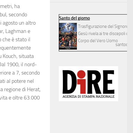
ometri, ha
abul, secondo
Santo del giorno
di agosto un altro
Trasfigurazione del Signore
nar, Laghman e
Gesù rivela ai tre discepoli dilett
 che è stato il
Corpo del Vero Uomo
santodelg
frequentemente
u Kouch, situata
Dal 1900, il nord-
eriore a 7, secondo
ati al potere nel
la regione di Herat,
 vita e oltre 63.000