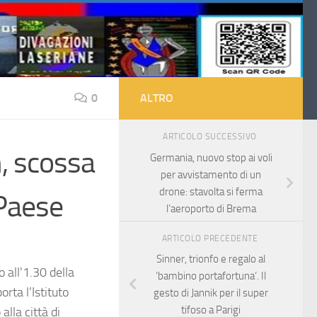
0
ALTRO
ARTICOLO SUCCESSIVO
, scossa
Germania, nuovo stop ai voli
per avvistamento di un
drone: stavolta si ferma
 Paese
l’aeroporto di Brema
ARTICOLO PRECEDENTE
Sinner, trionfo e regalo al
 all'1.30 della
‘bambino portafortuna’. Il
rta l’Istituto
gesto di Jannik per il super
tifoso a Parigi
alla città di