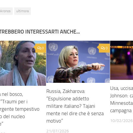
nkronos
ultimora
TREBBERO INTERESSARTI ANCHE...
0
0
Usa, uccisa 
Russia, Zakharova:
 nel bosco,
Johnson: c
“Espulsione addetto
 “Traumi per i
Minnesota
militare italiano? Tajani
urgente tempestivo
campagna e
mente nel dire che è senza
no del nucleo
motivo”
10/02/2026
e”
21/07/2026