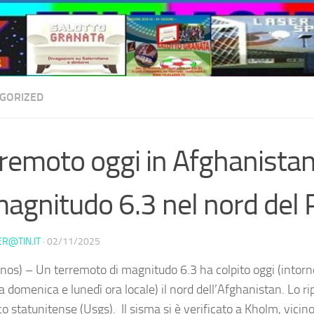
GORIZED
remoto oggi in Afghanistan
magnitudo 6.3 nel nord del
ER@TIN.IT
·
02/11/2025
nos) – Un terremoto di magnitudo 6.3 ha colpito oggi (intorno
a domenica e lunedì ora locale) il nord dell’Afghanistan. Lo ripo
o statunitense (Usgs). Il sisma si è verificato a Kholm, vicino 