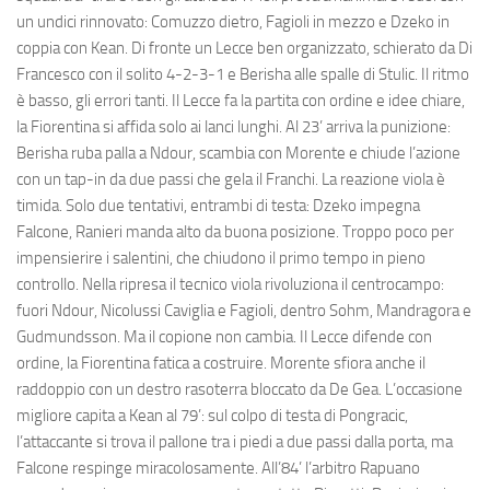
un undici rinnovato: Comuzzo dietro, Fagioli in mezzo e Dzeko in
coppia con Kean. Di fronte un Lecce ben organizzato, schierato da Di
Francesco con il solito 4-2-3-1 e Berisha alle spalle di Stulic. Il ritmo
è basso, gli errori tanti. Il Lecce fa la partita con ordine e idee chiare,
la Fiorentina si affida solo ai lanci lunghi. Al 23’ arriva la punizione:
Berisha ruba palla a Ndour, scambia con Morente e chiude l’azione
con un tap-in da due passi che gela il Franchi. La reazione viola è
timida. Solo due tentativi, entrambi di testa: Dzeko impegna
Falcone, Ranieri manda alto da buona posizione. Troppo poco per
impensierire i salentini, che chiudono il primo tempo in pieno
controllo. Nella ripresa il tecnico viola rivoluziona il centrocampo:
fuori Ndour, Nicolussi Caviglia e Fagioli, dentro Sohm, Mandragora e
Gudmundsson. Ma il copione non cambia. Il Lecce difende con
ordine, la Fiorentina fatica a costruire. Morente sfiora anche il
raddoppio con un destro rasoterra bloccato da De Gea. L’occasione
migliore capita a Kean al 79’: sul colpo di testa di Pongracic,
l’attaccante si trova il pallone tra i piedi a due passi dalla porta, ma
Falcone respinge miracolosamente. All’84’ l’arbitro Rapuano