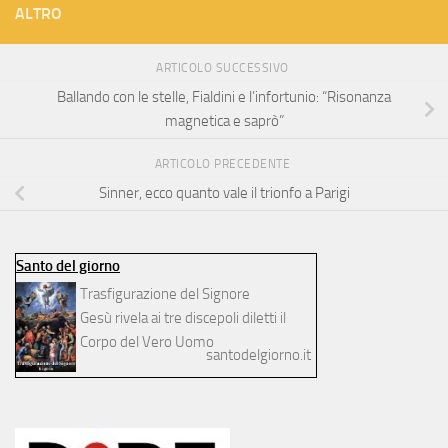
ALTRO
ARTICOLO SUCCESSIVO
Ballando con le stelle, Fialdini e l’infortunio: “Risonanza
magnetica e saprò”
ARTICOLO PRECEDENTE
Sinner, ecco quanto vale il trionfo a Parigi
Santo del giorno
Trasfigurazione del Signore
Gesù rivela ai tre discepoli diletti il
Corpo del Vero Uomo
santodelgiorno.it