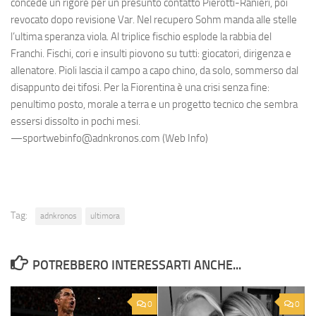
concede un rigore per un presunto contatto Pierotti-Ranieri, poi
revocato dopo revisione Var. Nel recupero Sohm manda alle stelle
l’ultima speranza viola. Al triplice fischio esplode la rabbia del
Franchi. Fischi, cori e insulti piovono su tutti: giocatori, dirigenza e
allenatore. Pioli lascia il campo a capo chino, da solo, sommerso dal
disappunto dei tifosi. Per la Fiorentina è una crisi senza fine:
penultimo posto, morale a terra e un progetto tecnico che sembra
essersi dissolto in pochi mesi.
—sportwebinfo@adnkronos.com (Web Info)
Tag:
adnkronos
ultimora
POTREBBERO INTERESSARTI ANCHE...
0
0