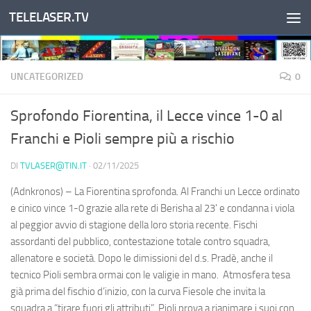
TELELASER.TV
Salta al contenuto
UNCATEGORIZED
0
Sprofondo Fiorentina, il Lecce vince 1-0 al
Franchi e Pioli sempre più a rischio
DI
TVLASER@TIN.IT
·
02/11/2025
(Adnkronos) – La Fiorentina sprofonda. Al Franchi un Lecce ordinato
e cinico vince 1-0 grazie alla rete di Berisha al 23' e condanna i viola
al peggior avvio di stagione della loro storia recente. Fischi
assordanti del pubblico, contestazione totale contro squadra,
allenatore e società. Dopo le dimissioni del d.s. Pradè, anche il
tecnico Pioli sembra ormai con le valigie in mano. Atmosfera tesa
già prima del fischio d’inizio, con la curva Fiesole che invita la
squadra a “tirare fuori gli attributi”. Pioli prova a rianimare i suoi con