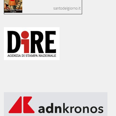
santodelgiorno.it