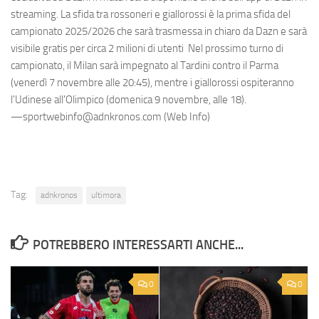
streaming. La sfida tra rossoneri e giallorossi è la prima sfida del
campionato 2025/2026 che sarà trasmessa in chiaro da Dazn e sarà
visibile gratis per circa 2 milioni di utenti Nel prossimo turno di
campionato, il Milan sarà impegnato al Tardini contro il Parma
(venerdì 7 novembre alle 20:45), mentre i giallorossi ospiteranno
l'Udinese all'Olimpico (domenica 9 novembre, alle 18).
—sportwebinfo@adnkronos.com (Web Info)
Tag:
adnkronos
ultimora
POTREBBERO INTERESSARTI ANCHE...
0
0