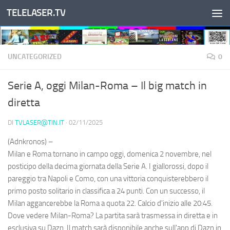
TELELASER.TV
Salta al contenuto
UNCATEGORIZED
0
Serie A, oggi Milan-Roma – Il big match in
diretta
DI
TVLASER@TIN.IT
·
02/11/2025
(Adnkronos) –
Milan e Roma tornano in campo oggi, domenica 2 novembre, nel
posticipo della decima giornata della Serie A. I giallorossi, dopo il
pareggio tra Napoli e Como, con una vittoria conquisterebbero il
primo posto solitario in classifica a 24 punti. Con un successo, il
Milan aggancerebbe la Roma a quota 22. Calcio d'inizio alle 20:45.
Dove vedere Milan-Roma? La partita sarà trasmessa in diretta e in
esclusiva su Dazn. Il match sarà disponibile anche sull'app di Dazn in