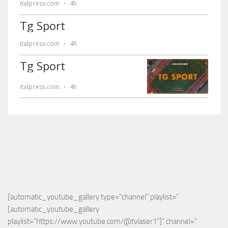
[automatic_youtube_gallery type="channel" playlist="
[automatic_youtube_gallery 
playlist="https://www.youtube.com/@tvlaser1"]" channel="