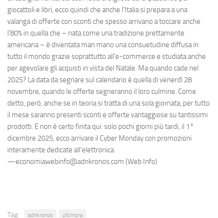
giocattoli e libri, ecco quindi che anche l'Italia si prepara a una
valanga di offerte con sconti che spesso arrivano a toccare anche
l'80% in quella che – nata come una tradizione prettamente
americana – è diventata man mano una consuetudine diffusa in
tutto il mondo grazie soprattutto all'e-commerce e studiata anche
per agevolare gli acquisti in vista del Natale. Ma quando cade nel
2025? La data da segnare sul calendario è quella di venerdì 28
novembre, quando le offerte segneranno il loro culmine. Come
detto, però, anche se in teoria si tratta di una sola giornata, per tutto
il mese saranno presenti sconti e offerte vantaggiose su tantissimi
prodotti. E non è certo finita qui: solo pochi giorni più tardi, il 1°
dicembre 2025, ecco arrivare il Cyber Monday con promozioni
interamente dedicate all'elettronica.
—economiawebinfo@adnkronos.com (Web Info)
Tag:
adnkronos
ultimora