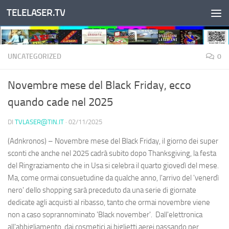
TELELASER.TV
Salta al contenuto
UNCATEGORIZED
0
Novembre mese del Black Friday, ecco
quando cade nel 2025
DI
TVLASER@TIN.IT
·
02/11/2025
(Adnkronos) – Novembre mese del Black Friday, il giorno dei super
sconti che anche nel 2025 cadrà subito dopo Thanksgiving, la festa
del Ringraziamento che in Usa si celebra il quarto giovedì del mese.
Ma, come ormai consuetudine da qualche anno, l'arrivo del 'venerdì
nero' dello shopping sarà preceduto da una serie di giornate
dedicate agli acquisti al ribasso, tanto che ormai novembre viene
non a caso soprannominato 'Black november'. Dall'elettronica
all'abbigliamento, dai cosmetici ai biglietti aerei passando per