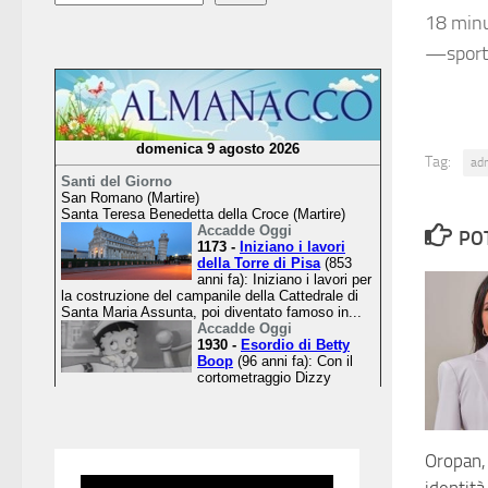
18 min
—sport
Tag:
ad
PO
Oropan, 