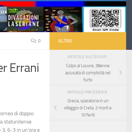
0
ALTRO
ARTICOLO SUCCESSIVO
er Errani
Colpo al Louvre, 38enne
accusata di complicità nel
furto
ARTICOLO PRECEDENTE
Grecia, sparatoria in un
villaggio di Creta: 2 morti e
torneo di doppio
10 feriti
la statunitense
3, 6-3 in un'ora e