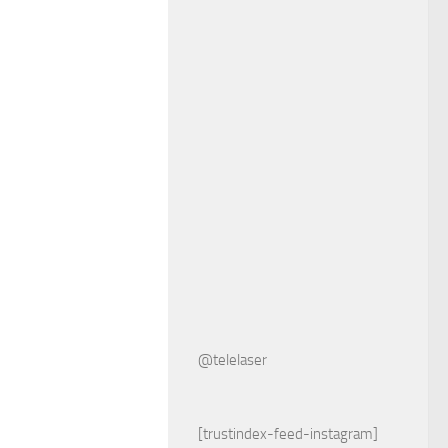
@telelaser
[trustindex-feed-instagram]