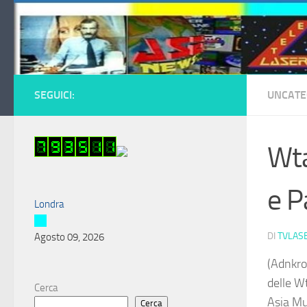
Salta al contenuto
SEGUICI:
UNCATE
Wta
e P
Londra
DI
TVLAS
Agosto 09, 2026
(Adnkro
delle W
Cerca
Asia Mu
Cerca