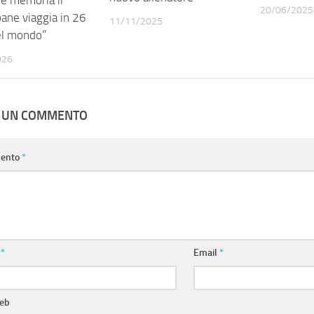
 e memoria il
20/06/2025
ane viaggia in 26
11/11/2025
el mondo”
026
A UN COMMENTO
ento
*
e
*
Email
*
web