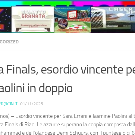
GORIZED
 Finals, esordio vincente p
aolini in doppio
ER@TIN.IT
·
01/11/2025
nos) – Esordio vincente per Sara Errani e Jasmine Paolini al 
ta Finals di Riad. Le azzurre superano la coppia composta dal
hammad e dell’olandese Demi Schuurs, con il punteggio di 6-