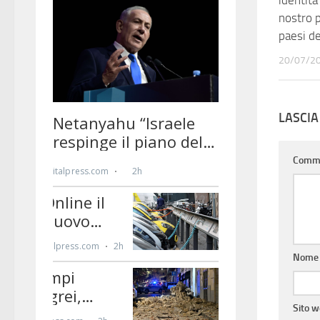
identità
nostro p
paesi d
20/07/2
LASCI
Comm
Nom
Sito 