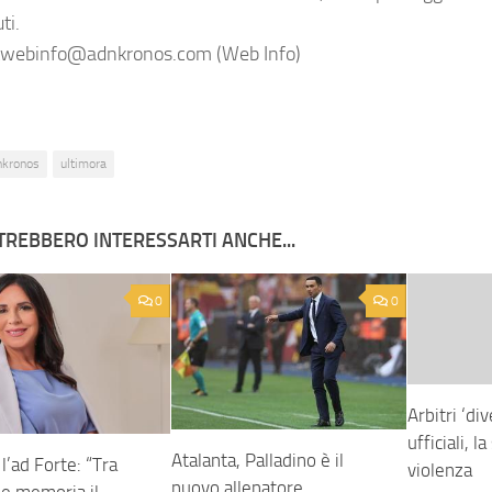
uti.
webinfo@adnkronos.com (Web Info)
nkronos
ultimora
TREBBERO INTERESSARTI ANCHE...
0
0
Arbitri ‘di
ufficiali, l
Atalanta, Palladino è il
l’ad Forte: “Tra
violenza
nuovo allenatore