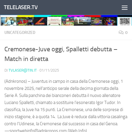
TELELASER.TV
Salta al contenuto
UNCATEGORIZED
0
Cremonese-Juve oggi, Spalletti debutta –
Match in diretta
DI
TVLASER@TIN.IT
·
01/11/2025
(Adnkronos) – Juventus in campo in casa della Cremonese oggi, 1
novembre 2025, nell'anticipo serale della decima giornata della
Serie A. Sulla panchina dei bianconeri debutta il nuovo allenatore
Luciano Spalletti, chiamato a sostituire l'esonerato Igor Tudor. In
classifica, la Juve ha 15 punti. La Cremonese, una delle sorprese di
inizio stagione, è a quota 14. La Juve è reduce dalla vittoria casalinga
contro l'Udinese, la Cremonese dal successo in casa del Genoa.
—sportwebinfo@adnkronos.com (Web Info)