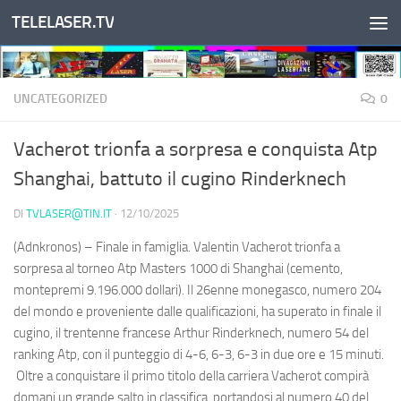
TELELASER.TV
Salta al contenuto
UNCATEGORIZED
0
Vacherot trionfa a sorpresa e conquista Atp
Shanghai, battuto il cugino Rinderknech
DI
TVLASER@TIN.IT
·
12/10/2025
(Adnkronos) – Finale in famiglia. Valentin Vacherot trionfa a
sorpresa al torneo Atp Masters 1000 di Shanghai (cemento,
montepremi 9.196.000 dollari). Il 26enne monegasco, numero 204
del mondo e proveniente dalle qualificazioni, ha superato in finale il
cugino, il trentenne francese Arthur Rinderknech, numero 54 del
ranking Atp, con il punteggio di 4-6, 6-3, 6-3 in due ore e 15 minuti.
Oltre a conquistare il primo titolo della carriera Vacherot compirà
domani un grande salto in classifica, portandosi al numero 40 del