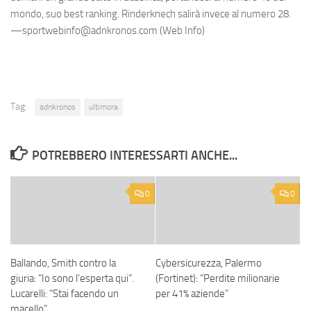
mondo, suo best ranking. Rinderknech salirà invece al numero 28.
—sportwebinfo@adnkronos.com (Web Info)
Tag:
adnkronos
ultimora
POTREBBERO INTERESSARTI ANCHE...
0
0
Ballando, Smith contro la
Cybersicurezza, Palermo
giuria: “Io sono l’esperta qui”.
(Fortinet): “Perdite milionarie
Lucarelli: “Stai facendo un
per 41% aziende”
macello”