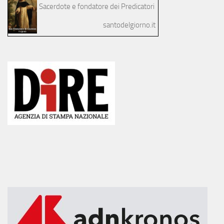
Sacerdote e fondatore dei Predicatori
santodelgiorno.it