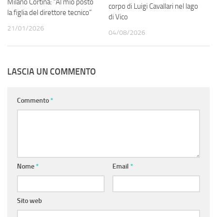
Milano Cortina: “Al mio posto
corpo di Luigi Cavallari nel lago
la figlia del direttore tecnico”
di Vico
21/01/2026
04/08/2026
LASCIA UN COMMENTO
Commento
*
Nome
*
Email
*
Sito web