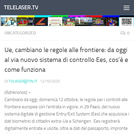
TELELASER.TV
Salta al contenuto
UNCATEGORIZED
0
Ue, cambiano le regole alle frontiere: da oggi
al via nuovo sistema di controllo Ees, cos’è e
come funziona
DI
TVLASER@TIN.IT
·
12/10/2025
(Adnkronos) –
Cambiano da oggi, domenica 12 ottobre, le regole per i controlli alle
frontiere europee con l'entrata in vigore, in 29 Paesi, del nuovo
sistema digitale di gestione Entry/Exit System (Ees) che acquisisce i
dati biometrici di cittadini extra-Ue e Schengen. Ees registrerà
digitalmente entrate e uscite, oltre ai dati del passaporto, impronte