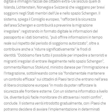
digitali e immagini facciali dei cittadini extra-Ue (esclusi quelli di
Islanda, Lichtenstein, Norvegia e Svizzera) che viaggiano per brevi
soggiorni negli Stati membri dell'Ue e nello spazio Schengen. Il
sistema, spiega il Consiglio europeo, "rafforzerà la sicurezza
dell'area Schengen e contribuirà a prevenire la migrazione
irregolare": registrando in formato digitale le informazioni del
passaporto e i dati biometrici, "può offrire informazioni in tempo
reale sul rispetto del periodo di soggiorno autorizzato", oltre a
contribuire anche a "ridurre significativamente" le frodi di
identità. "Dobbiamo fare tutto il possibile per impedire a terroristi e
migranti irregolari di entrare illegalmente nello spazio Schengen",
commenta Rasmus Stoklund, ministro danese per l'Immigrazione e
l'Integrazione, sottolineando come sia "fondamentale mantenere
un controllo efficace" sui cittadini di Paesi terzi che entrano nell'area
di libera circolazione europea "in modo da poter rafforzare la
sicurezza alle frontiere esterne. Con un sistema informatico a livello
Ue, diventerà più facile monitorare chi attraversa i nostri confini",
conclude. Il sistema verrà introdotto gradualmente, con i Paesi che
potranno decidere di avviare l'implementazione in determinati