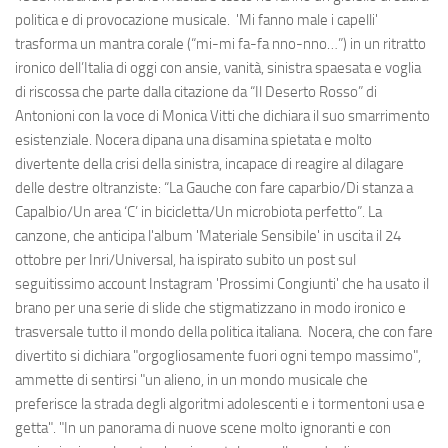
politica e di provocazione musicale. 'Mi fanno male i capelli'
trasforma un mantra corale (“mi-mi fa-fa nno-nno…”) in un ritratto
ironico dell’Italia di oggi con ansie, vanità, sinistra spaesata e voglia
di riscossa che parte dalla citazione da “Il Deserto Rosso” di
Antonioni con la voce di Monica Vitti che dichiara il suo smarrimento
esistenziale. Nocera dipana una disamina spietata e molto
divertente della crisi della sinistra, incapace di reagire al dilagare
delle destre oltranziste: “La Gauche con fare caparbio/Di stanza a
Capalbio/Un area ‘C’ in bicicletta/Un microbiota perfetto”. La
canzone, che anticipa l'album 'Materiale Sensibile' in uscita il 24
ottobre per Inri/Universal, ha ispirato subito un post sul
seguitissimo account Instagram 'Prossimi Congiunti' che ha usato il
brano per una serie di slide che stigmatizzano in modo ironico e
trasversale tutto il mondo della politica italiana. Nocera, che con fare
divertito si dichiara "orgogliosamente fuori ogni tempo massimo",
ammette di sentirsi "un alieno, in un mondo musicale che
preferisce la strada degli algoritmi adolescenti e i tormentoni usa e
getta". "In un panorama di nuove scene molto ignoranti e con