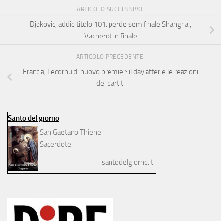
ARTICOLO SUCCESSIVO
Djokovic, addio titolo 101: perde semifinale Shanghai,
Vacherot in finale
ARTICOLO PRECEDENTE
Francia, Lecornu di nuovo premier: il day after e le reazioni
dei partiti
Santo del giorno
San Gaetano Thiene
Sacerdote
santodelgiorno.it