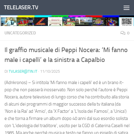
TELELASER.TV
Salta al contenuto
UNCATEGORIZED
0
Il graffio musicale di Peppi Nocera: ‘Mi fanno
male i capelli’ e la sinistra a Capalbio
DI
TVLASER@TIN.IT
·
11/10/2025
(Adnkronos) – Si intitola 'Mi fanno male i capelli' ed è un brano it-
pop che non passerà inosservato. Non solo perché l'autore è Peppi
Nocera, autore televisivo di lungo corso che ha contribuito alla storia
di alcuni dei programmi di maggior successo della tv italiana (da
'Non è la Rai' ad 'Amici', da 'X Factor' a 'L'Isola dei Famosi', a 'Unica')
e che torna a firmare un album dopo 40 anni dal suo esordio solista
con 'L'ideologia del traditore', uscito per la CGD di Caterina Caselli nel
1985. Ma anche perché musica e testo ne fanno un gioiello di satira