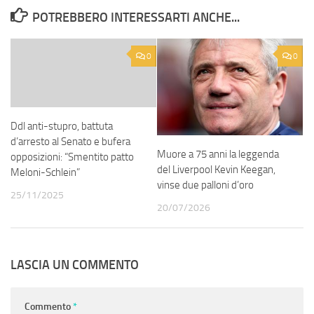
POTREBBERO INTERESSARTI ANCHE...
0
0
Ddl anti-stupro, battuta
d’arresto al Senato e bufera
Muore a 75 anni la leggenda
opposizioni: “Smentito patto
del Liverpool Kevin Keegan,
Meloni-Schlein”
vinse due palloni d’oro
25/11/2025
20/07/2026
LASCIA UN COMMENTO
Commento
*