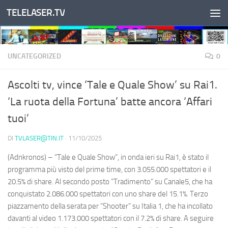
TELELASER.TV
Salta al contenuto
UNCATEGORIZED
0
Ascolti tv, vince ‘Tale e Quale Show’ su Rai1.
‘La ruota della Fortuna’ batte ancora ‘Affari
tuoi’
DI
TVLASER@TIN.IT
·
11/10/2025
(Adnkronos) – “Tale e Quale Show”, in onda ieri su Rai1, è stato il
programma più visto del prime time, con 3.055.000 spettatori e il
20.5% di share. Al secondo posto “Tradimento” su Canale5, che ha
conquistato 2.086.000 spettatori con uno share del 15.1%. Terzo
piazzamento della serata per “Shooter” su Italia 1, che ha incollato
davanti al video 1.173.000 spettatori con il 7.2% di share. A seguire