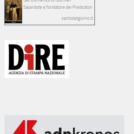
San Domenico di Guzman
Sacerdote e fondatore dei Predicatori
santodelgiorno.it