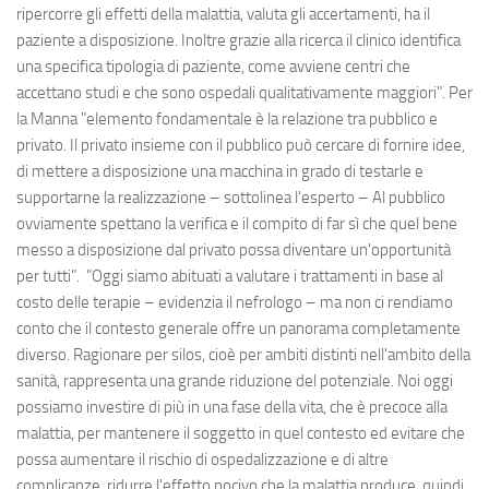
ripercorre gli effetti della malattia, valuta gli accertamenti, ha il
paziente a disposizione. Inoltre grazie alla ricerca il clinico identifica
una specifica tipologia di paziente, come avviene centri che
accettano studi e che sono ospedali qualitativamente maggiori". Per
la Manna "elemento fondamentale è la relazione tra pubblico e
privato. Il privato insieme con il pubblico può cercare di fornire idee,
di mettere a disposizione una macchina in grado di testarle e
supportarne la realizzazione – sottolinea l'esperto – Al pubblico
ovviamente spettano la verifica e il compito di far sì che quel bene
messo a disposizione dal privato possa diventare un'opportunità
per tutti". "Oggi siamo abituati a valutare i trattamenti in base al
costo delle terapie – evidenzia il nefrologo – ma non ci rendiamo
conto che il contesto generale offre un panorama completamente
diverso. Ragionare per silos, cioè per ambiti distinti nell'ambito della
sanità, rappresenta una grande riduzione del potenziale. Noi oggi
possiamo investire di più in una fase della vita, che è precoce alla
malattia, per mantenere il soggetto in quel contesto ed evitare che
possa aumentare il rischio di ospedalizzazione e di altre
complicanze, ridurre l'effetto nocivo che la malattia produce, quindi