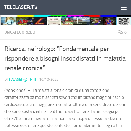
TELELASER.TV
Salta al contenuto
UNCATEGORIZED
0
Ricerca, nefrologo: “Fondamentale per
rispondere a bisogni insoddisfatti in malattia
renale cronica”
DI
TVLASER@TIN.IT
·
10/10/2025
(Adnkronos) – "La malattia renale cronica è una condizione
caratterizzata da molti aspetti severi che implicano maggior rischio
cardiovascolare e maggiore mortalità, oltre a una serie di condizioni
che sono sostanzialmente difficili da affrontare. La nefrologia per
oltre 20 anni è rimasta ferma, non ha sviluppato nessuna idea che
potesse sostenere questo contesto. Fortunatamente, negli ultimi