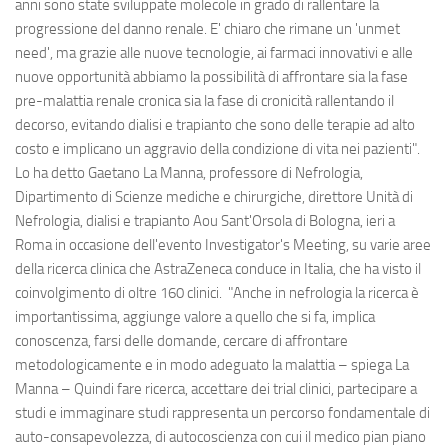
anni sono state sviluppate molecole in grado di rallentare la
progressione del danno renale. E' chiaro che rimane un 'unmet
need', ma grazie alle nuove tecnologie, ai farmaci innovativi e alle
nuove opportunità abbiamo la possibilità di affrontare sia la fase
pre-malattia renale cronica sia la fase di cronicità rallentando il
decorso, evitando dialisi e trapianto che sono delle terapie ad alto
costo e implicano un aggravio della condizione di vita nei pazienti".
Lo ha detto Gaetano La Manna, professore di Nefrologia,
Dipartimento di Scienze mediche e chirurgiche, direttore Unità di
Nefrologia, dialisi e trapianto Aou Sant'Orsola di Bologna, ieri a
Roma in occasione dell'evento Investigator's Meeting, su varie aree
della ricerca clinica che AstraZeneca conduce in Italia, che ha visto il
coinvolgimento di oltre 160 clinici. "Anche in nefrologia la ricerca è
importantissima, aggiunge valore a quello che si fa, implica
conoscenza, farsi delle domande, cercare di affrontare
metodologicamente e in modo adeguato la malattia – spiega La
Manna – Quindi fare ricerca, accettare dei trial clinici, partecipare a
studi e immaginare studi rappresenta un percorso fondamentale di
auto-consapevolezza, di autocoscienza con cui il medico pian piano