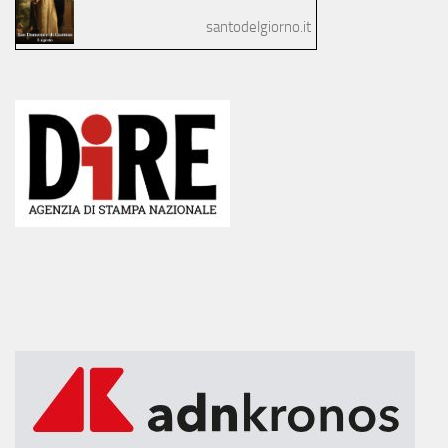
santodelgiorno.it