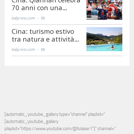
[automatic_youtube_gallery type="channel" playlist="
[automatic_youtube_gallery 
playlist="https://www.youtube.com/@tvlaser1"]" channel="