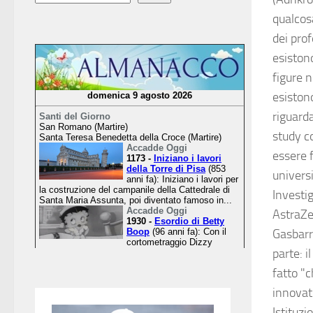
qualcos
dei prof
esistono
figure n
esiston
riguard
study co
essere f
univers
Investig
AstraZen
Gasbarr
parte: i
fatto "
innovati
Istituzi