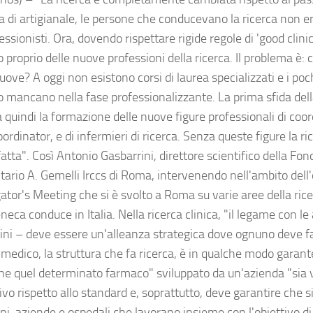
a di artigianale, le persone che conducevano la ricerca non
essionisti. Ora, dovendo rispettare rigide regole di 'good clinic
 proprio delle nuove professioni della ricerca. Il problema è:
uove? A oggi non esistono corsi di laurea specializzati e i po
o mancano nella fase professionalizzante. La prima sfida del
a quindi la formazione delle nuove figure professionali di coo
ordinator, e di infermieri di ricerca. Senza queste figure la r
atta". Così Antonio Gasbarrini, direttore scientifico della Fon
itario A. Gemelli Irccs di Roma, intervenendo nell'ambito dell
ator's Meeting che si è svolto a Roma su varie aree della rice
eca conduce in Italia. Nella ricerca clinica, "il legame con l
ini – deve essere un'alleanza strategica dove ognuno deve fa
l medico, la struttura che fa ricerca, è in qualche modo garant
che quel determinato farmaco" sviluppato da un'azienda "si
vo rispetto allo standard e, soprattutto, deve garantire che si
oni, aziende e ospedali che lavorano insieme con l'obiettivo di