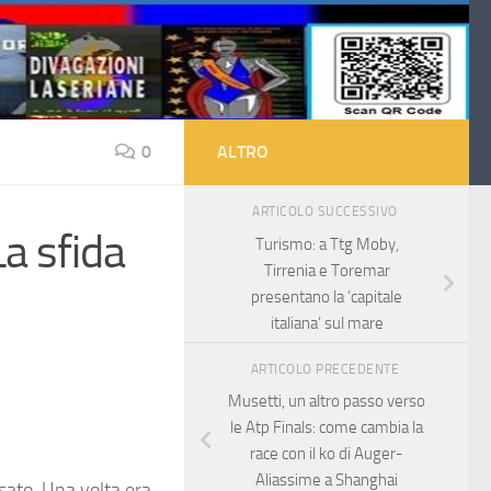
0
ALTRO
ARTICOLO SUCCESSIVO
La sfida
Turismo: a Ttg Moby,
Tirrenia e Toremar
presentano la ‘capitale
italiana’ sul mare
ARTICOLO PRECEDENTE
Musetti, un altro passo verso
le Atp Finals: come cambia la
race con il ko di Auger-
Aliassime a Shanghai
sato. Una volta era