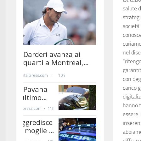
salute 
strategi
società"
conosce
curiamo
nel dise
"riteng
garantit
con degl
carico g
digital
hanno tu
essere i
inserend
abbiamo
diffuse