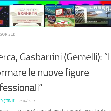
GORIZED
erca, Gasbarrini (Gemelli): “
ormare le nuove figure
fessionali”
ER@TIN.IT
·
10/10/2025
nos) – "La ricerca è completamente cambiata rispetto al pas