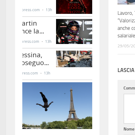
Lavoro, 
“Valori
anche c
salarial
29/05/2
LASCI
Comm
Nom