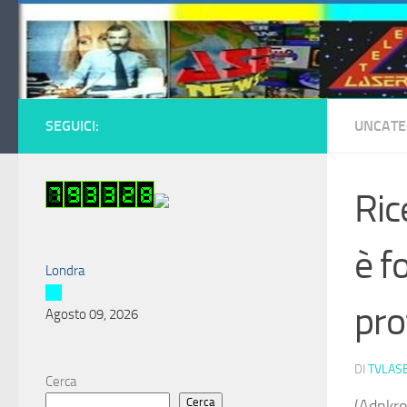
Salta al contenuto
SEGUICI:
UNCATE
Ric
è f
Londra
pro
Agosto 09, 2026
DI
TVLAS
Cerca
Cerca
(Adnkro