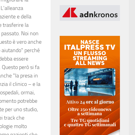
 L'alleanza
aziente e della
e trasferire la
l passato. Noi non
Questo è vero anche
no aiutando" perché
 debba essere
. Questo però si fa
anche "la presa in
ia il clinico – e la
ospedali, ormai,
o momento potrebbe
te per uno studio,
ei track che
tologie molto
iamo pazienti che