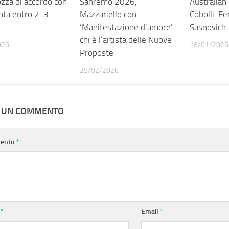
ozza di accordo con
0
Sanremo 2026,
0
Australian
nta entro 2-3
Mazzariello con
Cobolli-Fer
‘Manifestazione d’amore’:
Sasnovich 
chi è l’artista delle Nuove
026
18/01/2026
Proposte
25/02/2026
A UN COMMENTO
ento
*
e
*
Email
*