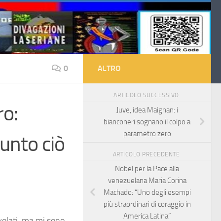
0
ALTRO
ARTICOLO SUCCESSIVO
ro:
Juve, idea Maignan: i
bianconeri sognano il colpo a
parametro zero
iunto ciò
ARTICOLO PRECEDENTE
Nobel per la Pace alla
venezuelana Maria Corina
Machado: “Uno degli esempi
più straordinari di coraggio in
America Latina”
volati, ma mi sono