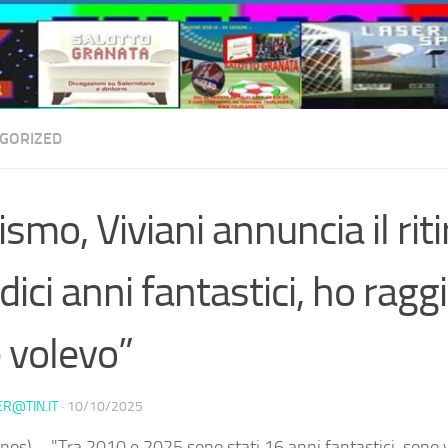
GORIZED
lismo, Viviani annuncia il riti
dici anni fantastici, ho ragg
 volevo”
ER@TIN.IT
·
10/10/2025
nos) – "Tra 2010 e 2025 sono stati 16 anni fantastici, sono 