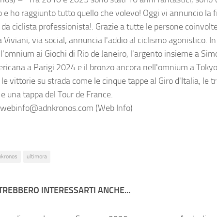
o e ho raggiunto tutto quello che volevo! Oggi vi annuncio la f
 da ciclista professionista!. Grazie a tutte le persone coinvolte
a Viviani, via social, annuncia l'addio al ciclismo agonistico. I
ell'omnium ai Giochi di Rio de Janeiro, l'argento insieme a S
ericana a Parigi 2024 e il bronzo ancora nell'omnium a Toky
le vittorie su strada come le cinque tappe al Giro d'Italia, le tr
e una tappa del Tour de France.
webinfo@adnkronos.com (Web Info)
nkronos
ultimora
TREBBERO INTERESSARTI ANCHE...