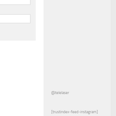
@telelaser
[trustindex-feed-instagram]