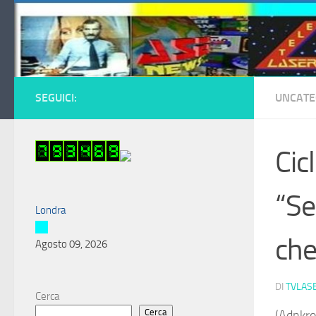
Salta al contenuto
SEGUICI:
UNCATE
Cic
“Se
Londra
che
Agosto 09, 2026
DI
TVLAS
Cerca
Cerca
(Adnkro