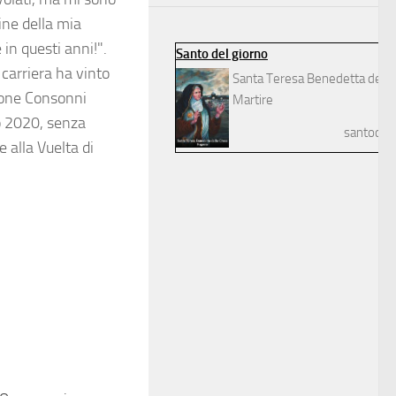
ine della mia
 in questi anni!".
Santo del giorno
n carriera ha vinto
Santa Teresa Benedetta della
imone Consonni
Martire
o 2020, senza
santodelg
e alla Vuelta di