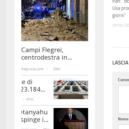
Iran: “B
Usa pro
giorni”
20/02/2
LASCI
Comm
Nom