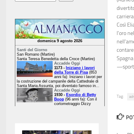
divertit
carriera
Così Eli
l'oro n
nell'am
contare 
Spagna 
—sport
Tag:
ad
PO