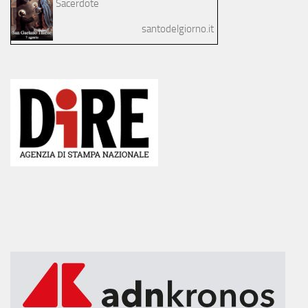
Sacerdote
santodelgiorno.it