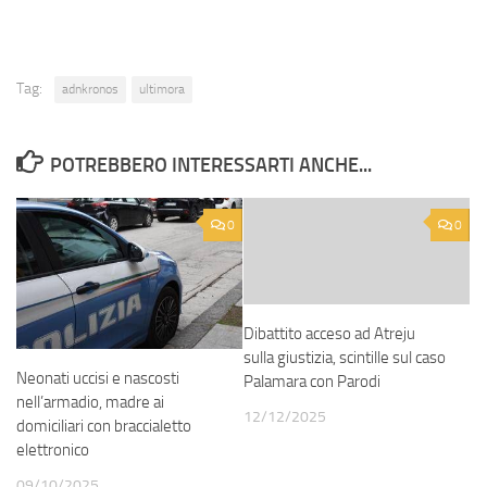
Tag:
adnkronos
ultimora
POTREBBERO INTERESSARTI ANCHE...
0
0
Dibattito acceso ad Atreju
sulla giustizia, scintille sul caso
Neonati uccisi e nascosti
Palamara con Parodi
nell’armadio, madre ai
12/12/2025
domiciliari con braccialetto
elettronico
09/10/2025