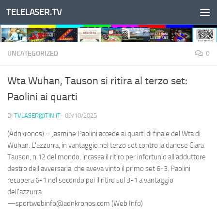
TELELASER.TV
Salta al contenuto
UNCATEGORIZED
0
Wta Wuhan, Tauson si ritira al terzo set:
Paolini ai quarti
DI
TVLASER@TIN.IT
·
09/10/2025
(Adnkronos) – Jasmine Paolini accede ai quarti di finale del Wta di
Wuhan. L'azzurra, in vantaggio nel terzo set contro la danese Clara
Tauson, n.12 del mondo, incassa il ritiro per infortunio all'adduttore
destro dell'avversaria, che aveva vinto il primo set 6-3. Paolini
recupera 6-1 nel secondo poi il ritiro sul 3-1 a vantaggio
dell'azzurra.
—sportwebinfo@adnkronos.com (Web Info)