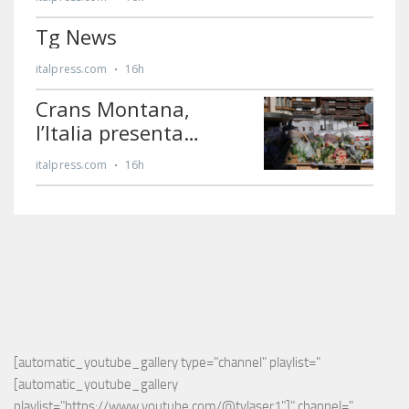
[automatic_youtube_gallery type="channel" playlist="
[automatic_youtube_gallery 
playlist="https://www.youtube.com/@tvlaser1"]" channel="