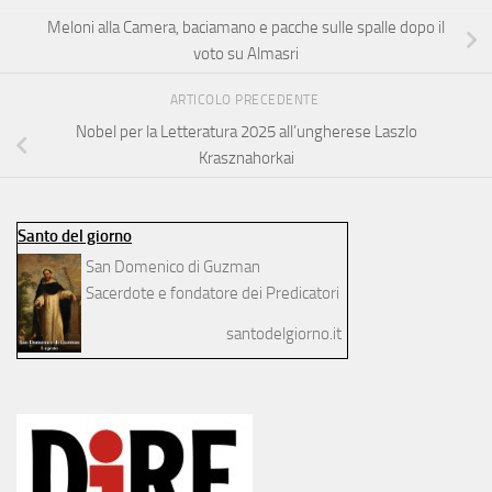
Meloni alla Camera, baciamano e pacche sulle spalle dopo il
voto su Almasri
ARTICOLO PRECEDENTE
Nobel per la Letteratura 2025 all’ungherese Laszlo
Krasznahorkai
Santo del giorno
San Domenico di Guzman
Sacerdote e fondatore dei Predicatori
santodelgiorno.it