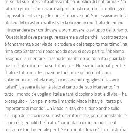
corso del suo intervento all’assemblea pubblica di Confitarma -. Va
fatto un grandissimo lavoro sui porti turistici perché in molti oggi è
impossibile entrare per le nuove imbarcazioni". Successivamente la
titolare del dicastero ha illustrato la direzione che l’Italia dovrebbe
intraprendere per continuare a promuovere lo sviluppo del turismo.
"Questa la si deve perseguire assieme a voi perché il vostro settore
è fondamentale per via delle crociere e del trasporto marittimo", ha
rimarcato Santanché ribadendo da dove si deve partire. "Abbiamo
bisogno di aumentare il trasporto marittimo per quanto riguarda le
nostre isole minori – ha sottolineato -. Noi siamo fortunati perché
l’Italia è tutta una destinazione turistica e quindi dobbiamo
solamente raccontarla meglio e essere più orgogliosi di essere
italiani". L’essere italiani è stato al centro del suo intervento. "In
tutto il mondo c’è voglia di Italia e tanti ci copiano lo stile di vita – ha
proseguito -. Non per niente il marchio Made in italy è il terzo più
importante al mondo". Un Made in Italy che si tiene anche sullo
sviluppo delle crociere sul nostro territorio che, però, nonostante le
varie crisi geopolitiche in atto “aumentano dimostrando che il
turismo è fondamentale perché è un ponte di pace". La ministra ha