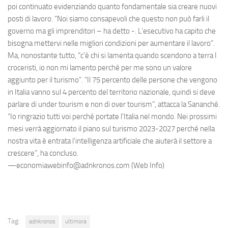
poi continuato evidenziando quanto fondamentale sia creare nuovi
posti di lavoro. “Noi siamo consapevoli che questo non può farli il
governo ma gli imprenditori – ha detto -. L’esecutivo ha capito che
bisogna mettervi nelle migliori condizioni per aumentare il lavoro”.
Ma, nonostante tutto, “c’è chi si lamenta quando scendono a terra I
croceristi, io non mi lamento perché per me sono un valore
aggiunto per il turismo”. “Il 75 percento delle persone che vengono
in Italia vanno sul 4 percento del territorio nazionale, quindi si deve
parlare di under tourism e non di over tourism”, attacca la Sananché.
“Io ringrazio tutti voi perché portate l’Italia nel mondo. Nei prossimi
mesi verrà aggiornato il piano sul turismo 2023-2027 perché nella
nostra vita è entrata l’intelligenza artificiale che aiuterà il settore a
crescere”, ha concluso.
—economiawebinfo@adnkronos.com (Web Info)
Tag:
adnkronos
ultimora