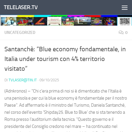
TELELASER.TV
Salta al contenuto
UNCATEGORIZED
0
Santanchè: “Blue economy fondamentale, in
Italia under tourism con 4% territorio
visitato”
DI
TVLASER@TIN.IT
·
09/10/2025
(Adnkronos) – "Chi c’era prima di noi si è dimenticato che l’Italia è
una penisola e per cui la blue economy è fondamentale per il nostro
Paese". Ad affermarlo è il ministro del Turismo, Daniela Santanché,
nel corso dell’evento 'Shipday25. Blue to Blue' che si sta tenendo a
Roma presso l’auditorium della tecnica. "Questo governo e il
presidente del Consiglio credono nel mare – ha continuato nel