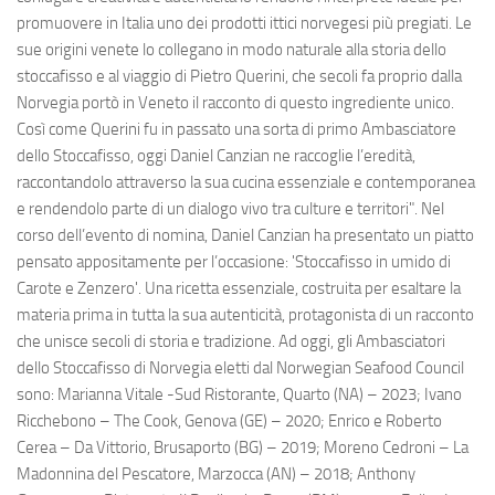
promuovere in Italia uno dei prodotti ittici norvegesi più pregiati. Le
sue origini venete lo collegano in modo naturale alla storia dello
stoccafisso e al viaggio di Pietro Querini, che secoli fa proprio dalla
Norvegia portò in Veneto il racconto di questo ingrediente unico.
Così come Querini fu in passato una sorta di primo Ambasciatore
dello Stoccafisso, oggi Daniel Canzian ne raccoglie l’eredità,
raccontandolo attraverso la sua cucina essenziale e contemporanea
e rendendolo parte di un dialogo vivo tra culture e territori". Nel
corso dell’evento di nomina, Daniel Canzian ha presentato un piatto
pensato appositamente per l’occasione: 'Stoccafisso in umido di
Carote e Zenzero'. Una ricetta essenziale, costruita per esaltare la
materia prima in tutta la sua autenticità, protagonista di un racconto
che unisce secoli di storia e tradizione. Ad oggi, gli Ambasciatori
dello Stoccafisso di Norvegia eletti dal Norwegian Seafood Council
sono: Marianna Vitale -Sud Ristorante, Quarto (NA) – 2023; Ivano
Ricchebono – The Cook, Genova (GE) – 2020; Enrico e Roberto
Cerea – Da Vittorio, Brusaporto (BG) – 2019; Moreno Cedroni – La
Madonnina del Pescatore, Marzocca (AN) – 2018; Anthony