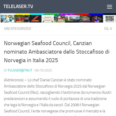
TELELASER.TV
Salta al contenuto
UNCATEGORIZED
0
Norwegian Seafood Council, Canzian
nominato Ambasciatore dello Stoccafisso di
Norvegia in Italia 2025
DI
TVLASER@TIN.IT
·
09/10/2025
(Adnkronos) – Lo chef Daniel Canzian è stato nominato
Ambasciatore dello Stoccafisso di Norvegia 2025 dal Norwegian
Seafood Council (Nsc), raccogliendo il testimone da numerosi illustri
predecessori e assumendo il ruolo di portavoce di una tradizione
che lega la Norvegia e l’Italia da secoli. Dal 2008 il Norwegian
Seafood Council, l’ente norvegese che promuove il mercato e la