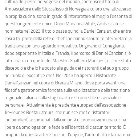
cultura del pesce norvegese nel mondo, conferisce il titolo di
Ambasciatore dello Stoccafisso di Norvegia a coloro che, attraverso
la propria cucina, sono in grado di interpretare al meglio l’essenza di
questo ingrediente unico. Dopo Marianna Vitale, Ambasciatrice
nominata nel 2023, il titolo passa quindi a Daniel Canzian, che entra
così a far parte della rete di chef che hanno saputo reinterpretare la
tradizione con uno sguardo innovativo. Originario di Conegliano,
dopo esperienze in Italia e Francia, il percorso di Daniel Canzian si è
intrecciato con quello del Maestro Gualtiero Marchesi, di cui è stato
discepolo e che lo ha posto alla guida dei ristoranti del suo gruppo
nel ruolo di executive chef. Nel 2013 ha aperto il Ristorante
DanielCanzian nel cuore di Brera a Milano, dove porta avanti una
filosofia gastronomica fondata sulla valorizzazione della tradizione
regionale italiana, sulla stagionalità e su uno stile essenziale e
personale. Attualmente è presidente europeo dell’associazione
Jre-Jeunes Restaurateurs, che riunisce chef e ristoratori
indipendenti accomunati dalla volontà di promuovere una cucina
libera da omologazioni e fedele all’identità di ciascun territorio. È
proprio da questa attenzione per l’origine, l’autenticità e la materia