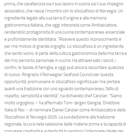
prima, che caratterizza sia il suo lavoro in cucina sia il suo impegno
associativo, che nasce l’incontro con lo stoccafisso di Norvegia. Un
ingrediente legato alla sua terra d’origine e alla memoria
gastronomica italiana, che oggi interpreta come Ambasciatore,
rendendolo protagonista di una cucina contemporanea, essenziale
e profondamente identitaria. “Ricevere questo riconoscimento è
per me motivo di grande orgoglio. Lo stoccafisso è un ingrediente
che sento vicino: è parte della cultura gastronomica della mia terra e
del mio percorso personale in cucina. Ha attraversato i secoli, i
confini, le tavole di famiglia, e oggi può ancora raccontare qualcosa
di nuovo. Ringrazio il Norwegian Seafood Council per questa
opportunità: promuovere lo stoccafisso significa per me portare
avanti una tradizione con uno sguardo contemporaneo, fatto di
rispetto, semplicità e identità”, ha dichiarato chef Canzian. “Siamo
molto orgogliosi – ha affermato Tom-Jørgen Gangsø, Direttore
Italia di Nsc – di nominare Daniel Canzian come Ambasciatore dello
Stoccafisso di Norvegia 2025. La sua dedizione alla tradizione
regionale, la cura nella selezione delle materie prime e la capacità di
coniugare creatività e autenticità lo rendono l’interprete ideale per