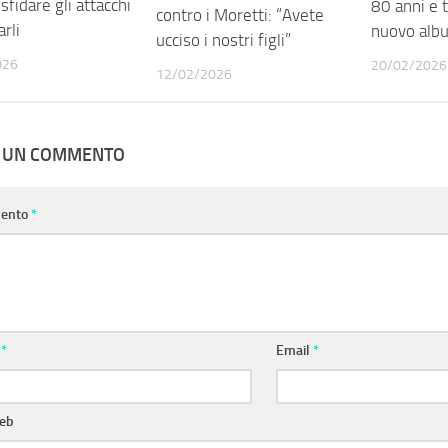
 sfidare gli attacchi
80 anni e 
contro i Moretti: “Avete
arli
nuovo alb
ucciso i nostri figli”
026
20/02/2026
12/02/2026
A UN COMMENTO
ento
*
e
*
Email
*
web