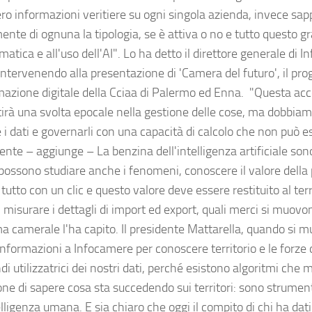
ro informazioni veritiere su ogni singola azienda, invece sa
nte di ognuna la tipologia, se è attiva o no e tutto questo gr
rmatica e all'uso dell'AI". Lo ha detto il direttore generale di
ntervenendo alla presentazione di 'Camera del futuro', il prog
mazione digitale della Cciaa di Palermo ed Enna. "Questa ac
irà una svolta epocale nella gestione delle cose, ma dobbia
i dati e governarli con una capacità di calcolo che non può es
ente – aggiunge – La benzina dell'intelligenza artificiale sono 
 possono studiare anche i fenomeni, conoscere il valore della 
 tutto con un clic e questo valore deve essere restituito al ter
i misurare i dettagli di import ed export, quali merci si muov
ma camerale l'ha capito. Il presidente Mattarella, quando si mu
nformazioni a Infocamere per conoscere territorio e le forze d
di utilizzatrici dei nostri dati, perché esistono algoritmi che 
one di sapere cosa sta succedendo sui territori: sono strumen
elligenza umana. E sia chiaro che oggi il compito di chi ha dati 