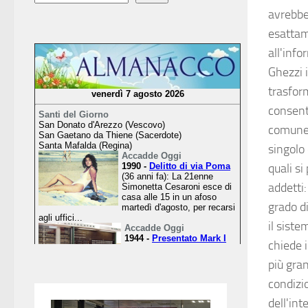
avrebbe
esattame
all'info
Ghezzi i
trasfor
consent
comune 
singolo 
quali si
addetti:
grado d
il siste
chiede i
più gran
condizi
dell'int