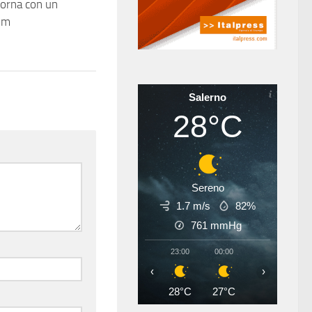
torna con un
um
Salerno
28°C
Sereno
1.7 m/s
82%
761
mmHg
23:00
00:00
01:00
02
‹
›
28°C
27°C
27°C
26