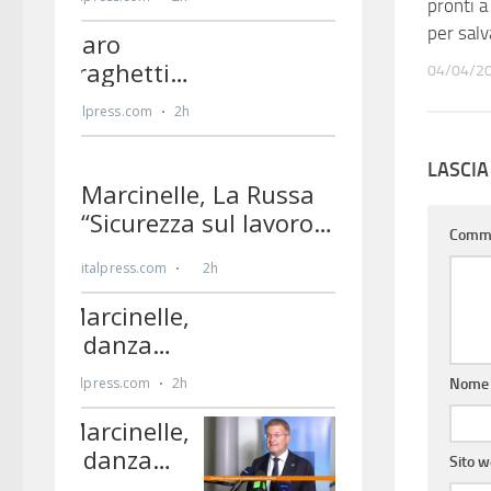
pronti a
per salv
04/04/2
LASCI
Comm
Nom
Sito 