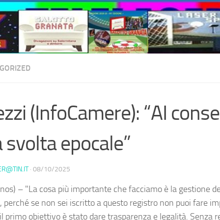
GORIZED
zzi (InfoCamere): “AI conse
 svolta epocale”
ER@TIN.IT
·
08/10/2025
nos) – "La cosa più importante che facciamo è la gestione de
 perché se non sei iscritto a questo registro non puoi fare im
l primo obiettivo è stato dare trasparenza e legalità. Senza r