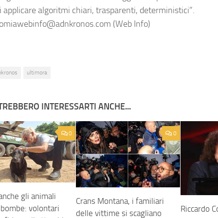
i applicare algoritmi chiari, trasparenti, deterministici”.
miawebinfo@adnkronos.com (Web Info)
nkronos
ultimora
TREBBERO INTERESSARTI ANCHE...
0
0
anche gli animali
Crans Montana, i familiari
 bombe: volontari
Riccardo C
delle vittime si scagliano