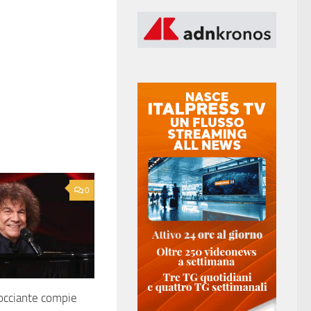
0
occiante compie