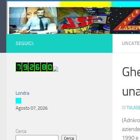
Salta al contenuto
SEGUICI:
UNCATE
Ghe
una
Londra
DI
TVLAS
Agosto 07, 2026
(Adnkro
aziende,
Cerca
1990 e i
Cerca