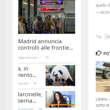
quello d
—econo
Tag:
ad
PO
Libano, 
sotto le