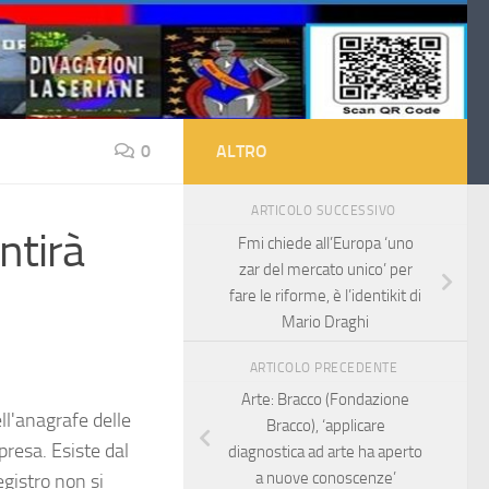
0
ALTRO
ARTICOLO SUCCESSIVO
ntirà
Fmi chiede all’Europa ‘uno
zar del mercato unico’ per
fare le riforme, è l’identikit di
Mario Draghi
ARTICOLO PRECEDENTE
Arte: Bracco (Fondazione
ll'anagrafe delle
Bracco), ‘applicare
presa. Esiste dal
diagnostica ad arte ha aperto
a nuove conoscenze’
egistro non si