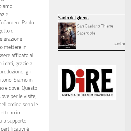
ppiamo
azie
Santo del giorno
 InfoCamere Paolo
San Gaetano Thiene
etto di
Sacerdote
celerazione
santodelg
mo mettere in
sere affidato al
i dati, grazie ai
produzione, gli
ritorio. Siamo in
ono e dove. Questo
ove per le visite,
ell'ordine sono le
mettono in
ti a supporto
certificativi è