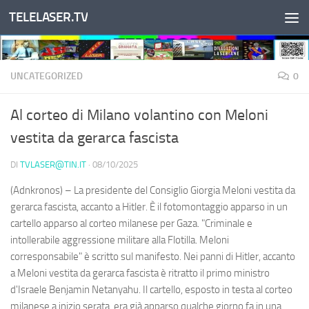
TELELASER.TV
Salta al contenuto
UNCATEGORIZED
0
Al corteo di Milano volantino con Meloni
vestita da gerarca fascista
DI
TVLASER@TIN.IT
·
08/10/2025
(Adnkronos) – La presidente del Consiglio Giorgia Meloni vestita da
gerarca fascista, accanto a Hitler. È il fotomontaggio apparso in un
cartello apparso al corteo milanese per Gaza. "Criminale e
intollerabile aggressione militare alla Flotilla. Meloni
corresponsabile" è scritto sul manifesto. Nei panni di Hitler, accanto
a Meloni vestita da gerarca fascista è ritratto il primo ministro
d'Israele Benjamin Netanyahu. Il cartello, esposto in testa al corteo
milanese a inizio serata, era già apparso qualche giorno fa in una