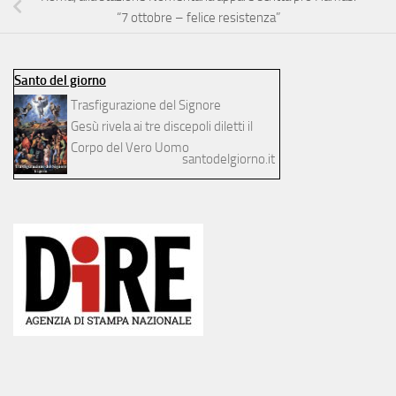
“7 ottobre – felice resistenza”
Santo del giorno
Trasfigurazione del Signore
Gesù rivela ai tre discepoli diletti il
Corpo del Vero Uomo
santodelgiorno.it