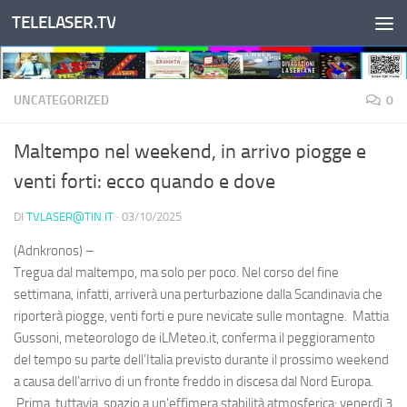
TELELASER.TV
Salta al contenuto
UNCATEGORIZED
0
Maltempo nel weekend, in arrivo piogge e
venti forti: ecco quando e dove
DI
TVLASER@TIN.IT
·
03/10/2025
(Adnkronos) –
Tregua dal maltempo, ma solo per poco. Nel corso del fine
settimana, infatti, arriverà una perturbazione dalla Scandinavia che
riporterà piogge, venti forti e pure nevicate sulle montagne. Mattia
Gussoni, meteorologo de iLMeteo.it, conferma il peggioramento
del tempo su parte dell’Italia previsto durante il prossimo weekend
a causa dell’arrivo di un fronte freddo in discesa dal Nord Europa.
Prima, tuttavia, spazio a un'effimera stabilità atmosferica: venerdì 3