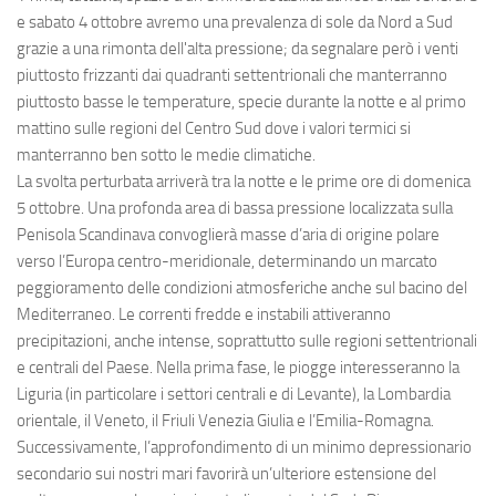
e sabato 4 ottobre avremo una prevalenza di sole da Nord a Sud
grazie a una rimonta dell'alta pressione; da segnalare però i venti
piuttosto frizzanti dai quadranti settentrionali che manterranno
piuttosto basse le temperature, specie durante la notte e al primo
mattino sulle regioni del Centro Sud dove i valori termici si
manterranno ben sotto le medie climatiche.
La svolta perturbata arriverà tra la notte e le prime ore di domenica
5 ottobre. Una profonda area di bassa pressione localizzata sulla
Penisola Scandinava convoglierà masse d’aria di origine polare
verso l’Europa centro-meridionale, determinando un marcato
peggioramento delle condizioni atmosferiche anche sul bacino del
Mediterraneo. Le correnti fredde e instabili attiveranno
precipitazioni, anche intense, soprattutto sulle regioni settentrionali
e centrali del Paese. Nella prima fase, le piogge interesseranno la
Liguria (in particolare i settori centrali e di Levante), la Lombardia
orientale, il Veneto, il Friuli Venezia Giulia e l’Emilia-Romagna.
Successivamente, l’approfondimento di un minimo depressionario
secondario sui nostri mari favorirà un’ulteriore estensione del