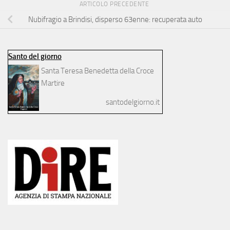
ARTICOLO PRECEDENTE
Nubifragio a Brindisi, disperso 63enne: recuperata auto
Santo del giorno
Santa Teresa Benedetta della Croce
Martire
santodelgiorno.it