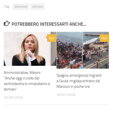
Tag:
adnkronos
ultimora
POTREBBERO INTERESSARTI ANCHE...
0
0
Amministrative, Meloni:
Spagna, emergenza migranti
“Anche oggi il crollo del
a Ceuta: migliaia entrano dal
centrodestra lo rimandiamo a
Marocco in poche ore
domani”
30/07/2026
25/05/2026