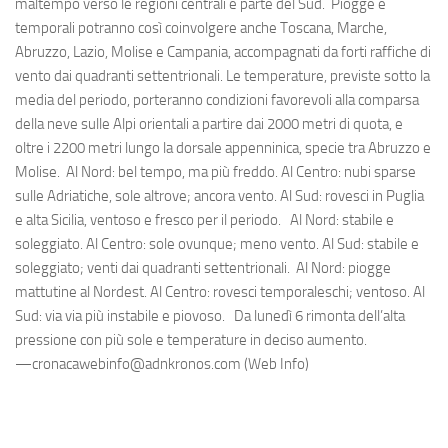
maltempo verso le regioni centrali e parte del Sud. Piogge e
temporali potranno così coinvolgere anche Toscana, Marche,
Abruzzo, Lazio, Molise e Campania, accompagnati da forti raffiche di
vento dai quadranti settentrionali. Le temperature, previste sotto la
media del periodo, porteranno condizioni favorevoli alla comparsa
della neve sulle Alpi orientali a partire dai 2000 metri di quota, e
oltre i 2200 metri lungo la dorsale appenninica, specie tra Abruzzo e
Molise. Al Nord: bel tempo, ma più freddo. Al Centro: nubi sparse
sulle Adriatiche, sole altrove; ancora vento. Al Sud: rovesci in Puglia
e alta Sicilia, ventoso e fresco per il periodo. Al Nord: stabile e
soleggiato. Al Centro: sole ovunque; meno vento. Al Sud: stabile e
soleggiato; venti dai quadranti settentrionali. Al Nord: piogge
mattutine al Nordest. Al Centro: rovesci temporaleschi; ventoso. Al
Sud: via via più instabile e piovoso. Da lunedì 6 rimonta dell’alta
pressione con più sole e temperature in deciso aumento.
—cronacawebinfo@adnkronos.com (Web Info)