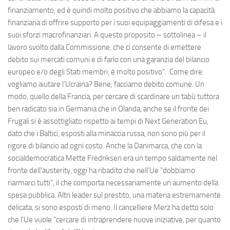
finanziamento, ed è quindi molto positivo che abbiamo la capacità
finanziaria di offrire supporto per i suoi equipaggiamenti di difesa e i
suoi sforzi macrofinanziari. A questo proposito – sottolinea – il
lavoro svolto dalla Commissione, che ci consente di emettere
debito sui mercati comuni e di farlo con una garanzia del bilancio
europeo e/o degli Stati membri, è molto positivo". Come dire:
vogliamo aiutare l'Ucraina? Bene, facciamo debito comune. Un
modo, quello della Francia, per cercare di scardinare un tabù tuttora
ben radicato sia in Germania che in Olanda, anche se il fronte dei
Frugali si è assottigliato rispetto ai tempi di Next Generation Eu,
dato che i Baltici, esposti alla minaccia russa, non sono più per il
rigore di bilancio ad ogni costo. Anche la Danimarca, che con la
socialdemocratica Mette Fredriksen era un tempo saldamente nel
fronte dell'austerity, oggi ha ribadito che nell'Ue "dobbiamo
riarmarci tutti", il che comporta necessariamente un aumento della
spesa pubblica. Altri leader sul prestito, una materia estremamente
delicata, si sono esposti di meno. Il cancelliere Merz ha detto solo
che l'Ue vuole "cercare di intraprendere nuove iniziative, per quanto