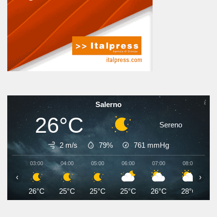
Salerno
26°C
Sereno
2 m/s
79%
761
mmHg
03:00
04:00
05:00
06:00
07:00
08:00
0
‹
›
26°C
25°C
25°C
25°C
26°C
28°C
3