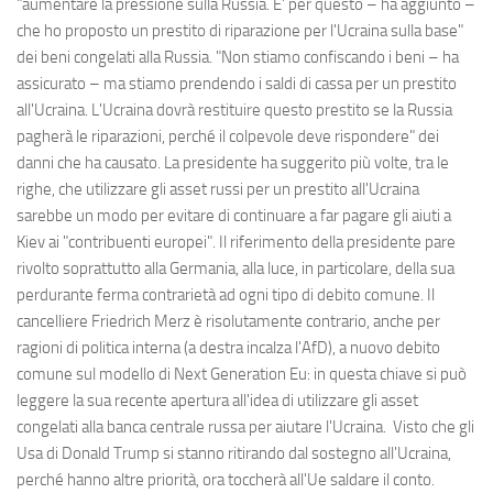
"aumentare la pressione sulla Russia. E' per questo – ha aggiunto –
che ho proposto un prestito di riparazione per l'Ucraina sulla base"
dei beni congelati alla Russia. "Non stiamo confiscando i beni – ha
assicurato – ma stiamo prendendo i saldi di cassa per un prestito
all'Ucraina. L'Ucraina dovrà restituire questo prestito se la Russia
pagherà le riparazioni, perché il colpevole deve rispondere" dei
danni che ha causato. La presidente ha suggerito più volte, tra le
righe, che utilizzare gli asset russi per un prestito all'Ucraina
sarebbe un modo per evitare di continuare a far pagare gli aiuti a
Kiev ai "contribuenti europei". Il riferimento della presidente pare
rivolto soprattutto alla Germania, alla luce, in particolare, della sua
perdurante ferma contrarietà ad ogni tipo di debito comune. Il
cancelliere Friedrich Merz è risolutamente contrario, anche per
ragioni di politica interna (a destra incalza l'AfD), a nuovo debito
comune sul modello di Next Generation Eu: in questa chiave si può
leggere la sua recente apertura all'idea di utilizzare gli asset
congelati alla banca centrale russa per aiutare l'Ucraina. Visto che gli
Usa di Donald Trump si stanno ritirando dal sostegno all'Ucraina,
perché hanno altre priorità, ora toccherà all'Ue saldare il conto.