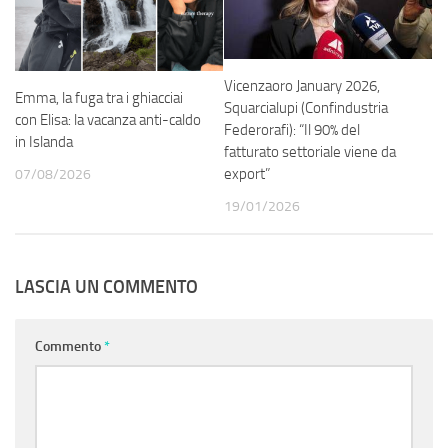
Vicenzaoro January 2026,
Emma, la fuga tra i ghiacciai
Squarcialupi (Confindustria
con Elisa: la vacanza anti-caldo
Federorafi): “Il 90% del
in Islanda
fatturato settoriale viene da
export”
07/08/2026
19/01/2026
LASCIA UN COMMENTO
Commento
*