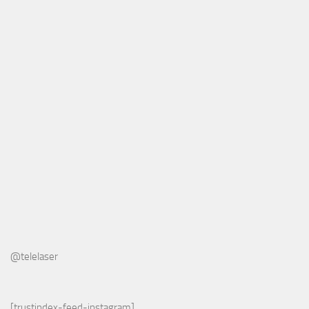
@telelaser
[trustindex-feed-instagram]