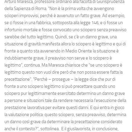
Arturo Maresca, professore ordinario alla facoltà di Giurisprudenza
della Sapienza di Roma. "Non è la prima volta che avvengono
scioperi improvvisi, perché è avvenuto un fatto grave. Ad esempio,
se ci fosse in una fabbrica, sottoposta alla legge 146, e ci fosse un
infortunio mortale e fosse convocato uno sciopero senza preavviso
sarebbe del tutto legittimo. Quindi, se c'è un danno grave, una
situazione di gravità manifesta allora lo sciopero è legittimo e qui di
fronte a quanto sta avvenendo in Medio Oriente la situazione è
indubbiamente grave, il preavviso non serve e lo sciopero è
legittimo", continua. Ma Maresca chiarisce che "se uno sciopero è
legittimo questo non vuol dire però che non possa essere fatta la
precettazione". "Perché – prosegue – la legge dice che pur di
fronte a uno sciopero legittimo si può precettare quando uno
sciopero pur legittimamente esercitato determina un danno grave
a persone e situazioni tale da rendere necessaria l'esecuzione della
prestazione lavorativa per evitare questi danni. E qui entra in gioco
la valutazione politica: questo sciopero, senza preavviso, determina
un danno così grave da determinare la precettazione considerato
anche il contesto?", sottolinea. E il giuslavorista, in conclusione,