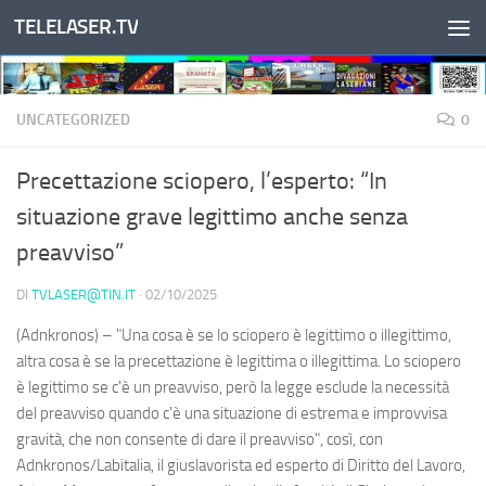
TELELASER.TV
Salta al contenuto
UNCATEGORIZED
0
Precettazione sciopero, l’esperto: “In
situazione grave legittimo anche senza
preavviso”
DI
TVLASER@TIN.IT
·
02/10/2025
(Adnkronos) – "Una cosa è se lo sciopero è legittimo o illegittimo,
altra cosa è se la precettazione è legittima o illegittima. Lo sciopero
è legittimo se c'è un preavviso, però la legge esclude la necessità
del preavviso quando c'è una situazione di estrema e improvvisa
gravità, che non consente di dare il preavviso", così, con
Adnkronos/Labitalia, il giuslavorista ed esperto di Diritto del Lavoro,