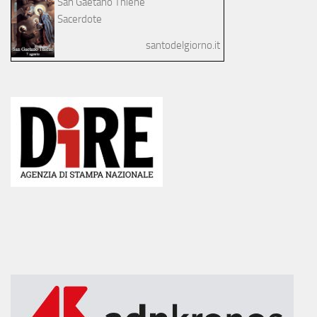
San Gaetano Thiene
Sacerdote
santodelgiorno.it