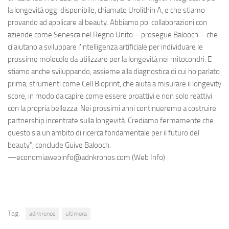
la longevità oggi disponibile, chiamato Urolithin A, e che stiamo
provando ad applicare al beauty. Abbiamo poi collaborazioni con
aziende come Senesca nel Regno Unito – prosegue Balooch – che
ci aiutano a sviluppare l'intelligenza artificiale per individuare le
prossime molecole da utilizzare per la longevità nei mitocondri. E
stiamo anche sviluppando, assieme alla diagnostica di cui ho parlato
prima, strumenti come Cell Bioprint, che aiuta a misurare il longevity
score, in modo da capire come essere proattivi e non solo reattivi
con la propria bellezza. Nei prossimi anni continueremo a costruire
partnership incentrate sulla longevità. Crediamo fermamente che
questo sia un ambito di ricerca fondamentale per il futuro del
beauty", conclude Guive Balooch.
—economiawebinfo@adnkronos.com (Web Info)
Tag:
adnkronos
ultimora