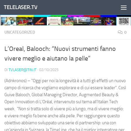
TELELASER.TV
Salta al contenuto
UNCATEGORIZED
0
L’Oreal, Balooch: “Nuovi strumenti fanno
vivere meglio e aiutano la pelle”
DI
TVLASER@TIN.IT
·
02/10/2025
(Adnkronos) – "Oggi per noi la longevità è a tutti gli effetti un nuovo
campo di ricerca che vogliamo esplorare e di cui essere leader". Così
Guive Balooch, Global Managing Director, Augmented Beauty &
Open Innovation di L’Oréal, intervenuto sul tema all’Italian Tech
week. "Non si tratta solo di vivere più a lungo, ma di vivere meglio:
e vivere meglio fa bene anche alla pelle. Per raggiungere questo
obiettivo abbiamo sviluppato una serie di partnership: una con
un'azienda in Svizzera, la TimeLine, che ha il miglior integratore per