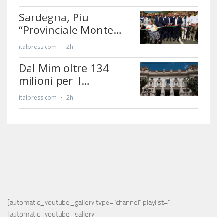
[automatic_youtube_gallery type="channel" playlist="
[automatic_youtube_gallery 