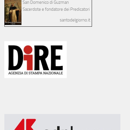
San Domenico di Guzman
Sacerdote e fondatore dei Predicatori
santodelgiorno.it