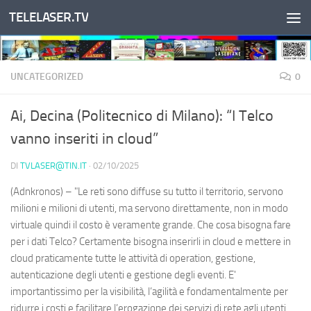
TELELASER.TV
Salta al contenuto
UNCATEGORIZED
0
Ai, Decina (Politecnico di Milano): “I Telco
vanno inseriti in cloud”
DI
TVLASER@TIN.IT
·
02/10/2025
(Adnkronos) – "Le reti sono diffuse su tutto il territorio, servono
milioni e milioni di utenti, ma servono direttamente, non in modo
virtuale quindi il costo è veramente grande. Che cosa bisogna fare
per i dati Telco? Certamente bisogna inserirli in cloud e mettere in
cloud praticamente tutte le attività di operation, gestione,
autenticazione degli utenti e gestione degli eventi. E'
importantissimo per la visibilità, l’agilità e fondamentalmente per
ridurre i costi e facilitare l’erogazione dei servizi di rete agli utenti