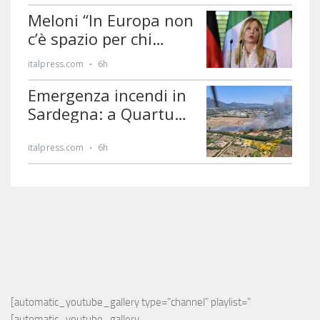
[automatic_youtube_gallery type="channel" playlist="
[automatic_youtube_gallery 