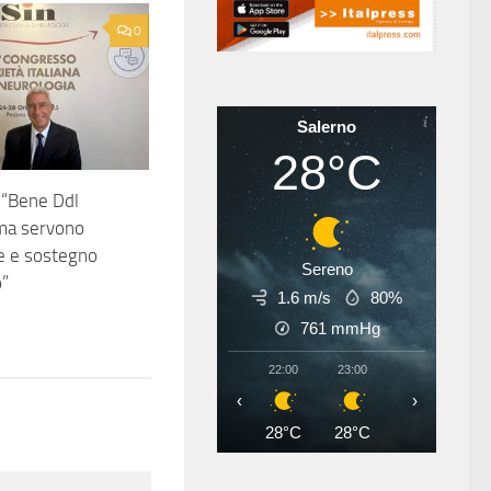
0
Salerno
28°C
 “Bene Ddl
ma servono
e e sostegno
Sereno
o”
1.6 m/s
80%
761
mmHg
22:00
23:00
00:00
01
‹
›
28°C
28°C
27°C
27