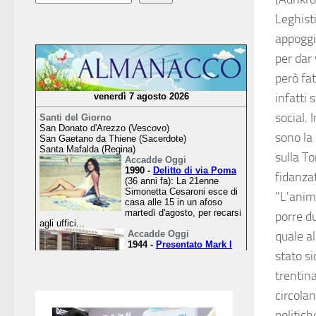
Leghist
appoggi
per dar 
però fat
infatti 
social. 
sono la
sulla T
fidanzat
"L'anim
porre du
quale a
stato s
trentina
circolan
politich