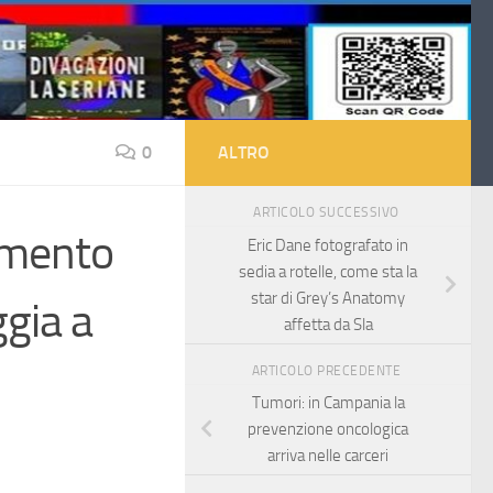
0
ALTRO
ARTICOLO SUCCESSIVO
imento
Eric Dane fotografato in
sedia a rotelle, come sta la
star di Grey’s Anatomy
ggia a
affetta da Sla
ARTICOLO PRECEDENTE
Tumori: in Campania la
prevenzione oncologica
arriva nelle carceri