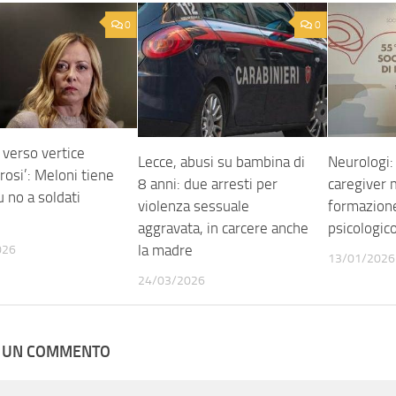
0
0
 verso vertice
Lecce, abusi su bambina di
Neurologi:
rosi’: Meloni tiene
8 anni: due arresti per
caregiver 
 no a soldati
violenza sessuale
formazion
aggravata, in carcere anche
psicologic
la madre
026
13/01/2026
24/03/2026
A UN COMMENTO