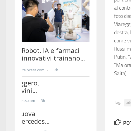
al cont
foto dis
Viareggi
destra, 
come vu
flussi m
Putin: "
"Ma ora
Saita) 
Tag:
ad
PO