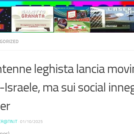
GORIZED
tenne leghista lancia mov
-Israele, ma sui social inne
ler
ER@TIN.IT
·
01/10/2025
nos) –