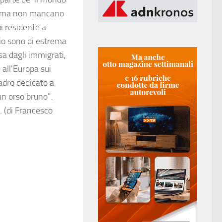
 stima non mancano
ui residente a
 io sono di estrema
sa dagli immigrati,
 all'Europa sui
uadro dedicato a
 un orso bruno".
 (di Francesco