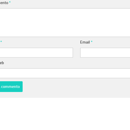
ento
*
e
*
Email
*
web