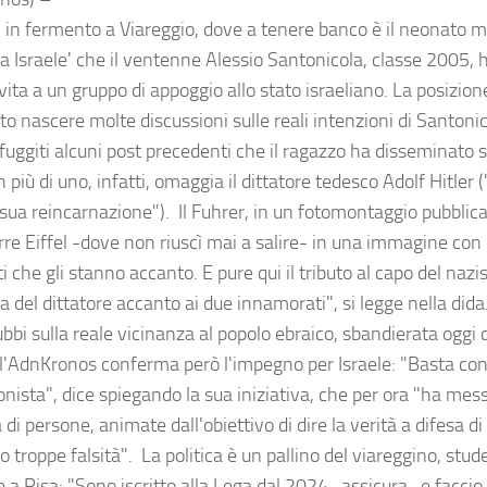
i in fermento a Viareggio, dove a tenere banco è il neonato m
a Israele' che il ventenne Alessio Santonicola, classe 2005, h
vita a un gruppo di appoggio allo stato israeliano. La posizio
to nascere molte discussioni sulle reali intenzioni di Santon
sfuggiti alcuni post precedenti che il ragazzo ha disseminato 
In più di uno, infatti, omaggia il dittatore tedesco Adolf Hitler ("
 sua reincarnazione"). Il Fuhrer, in un fotomontaggio pubblic
orre Eiffel -dove non riuscì mai a salire- in una immagine con
i che gli stanno accanto. E pure qui il tributo al capo del n
a del dittatore accanto ai due innamorati", si legge nella did
bbi sulla reale vicinanza al popolo ebraico, sbandierata oggi 
ll'AdnKronos conferma però l'impegno per Israele: "Basta con
ionista", dice spiegando la sua iniziativa, che per ora "ha me
 di persone, animate dall'obiettivo di dire la verità a difesa di 
o troppe falsità". La politica è un pallino del viareggino, stud
e a Pisa: "Sono iscritto alla Lega dal 2024 -assicura- e faccio