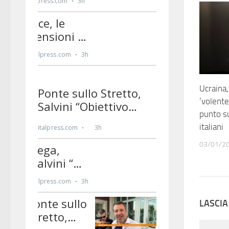
Ucraina,
‘volente
punto su
italiani
03/01/2
LASCI