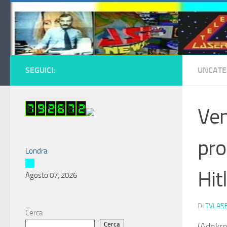
Salta al contenuto
SEGUICI:
UNCATE
Ven
pro
Londra
Hit
Agosto 07, 2026
DI
TVLAS
Cerca
Cerca
(Adnkro