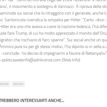
rario', il movimento a sostegno di Vannacci. A riprova della
seminate sui social che lo ritraggono con il generale, anche l
o. Santonicola rivendica la simpatia per Hitler. "Certo -dice-
Hitler era uno che aveva a cuore la nazione tedesca, l'ha dife
ole fare Trump, di cui ho molto apprezzato il monito dall'Onu
igratori che rischiano di farci sparire". Sui social anche un q
Ammiro pure lui per gli stessi motivi, l'ho dipinto io in sella a
 -conclude- ho deciso di impegnarmi a favore di Netanyahu".
—politicawebinfo@adnkronos.com (Web Info)
nkronos
ultimora
TREBBERO INTERESSARTI ANCHE...