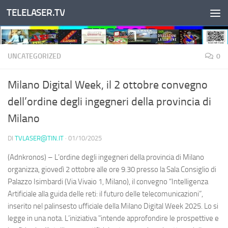
TELELASER.TV
Salta al contenuto
UNCATEGORIZED
0
Milano Digital Week, il 2 ottobre convegno
dell’ordine degli ingegneri della provincia di
Milano
DI
TVLASER@TIN.IT
·
01/10/2025
(Adnkronos) – L’ordine degli ingegneri della provincia di Milano
organizza, giovedì 2 ottobre alle ore 9.30 presso la Sala Consiglio di
Palazzo Isimbardi (Via Vivaio 1, Milano), il convegno “Intelligenza
Artificiale alla guida delle reti: il futuro delle telecomunicazioni”,
inserito nel palinsesto ufficiale della Milano Digital Week 2025. Lo si
legge in una nota. L’iniziativa "intende approfondire le prospettive e