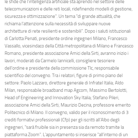
le sfide che l’intelligenza artificiale sta aprendo nel settore delle
telecomunicazioni e delle reti locali, ridefinendo modelli di gestione,
sicurezza e ottimizzazione". Un tema "di grande attualità, che
richiama l’attenzione sulla necessità di sviluppare nuove
architetture di rete resilienti e sostenibili". Dopo i saluti istituzionali
di Carlotta Penati, presidente ordine ingegneri Milano, Francesco
Vassallo, vicesindaco della Città metropolitana di Milano e Francesco
Romano, presidente associazione Amici della Sirti, avranno inizio i
lavori, moderati da Carmelo Iannicelli, consigliere tesoriere
dell’ordine e presidente della commissione Tlc, responsabile
scientifico del convegno. Tra i relatori, figure di primo piano del
settore: Paolo Lazzaro, direttore generale di Infratel Italia; Aldo
Milan, responsabile broadband map Agcom; Massimo Bertolotti,
Head of Engineering and Innovation Sky Italia; Stefano Pileri,
associazione Amici della Sirti; Maurizio Decina, professore emerito
Politecnico di Milano. Il convegno, valido per il riconoscimento di 3
crediti formativi professionali (Cfp) per gli iscritti all’Albo degli
ingegneri, "sarà fruibile sia in presenza sia da remoto tramite la
piattaforma Zoom". L’appuntamento si inserisce "all’interno di un