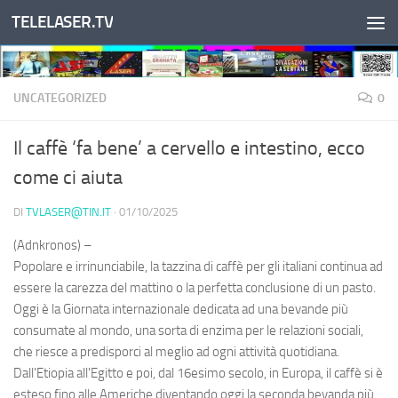
TELELASER.TV
Salta al contenuto
UNCATEGORIZED
0
Il caffè ‘fa bene’ a cervello e intestino, ecco
come ci aiuta
DI
TVLASER@TIN.IT
·
01/10/2025
(Adnkronos) –
Popolare e irrinunciabile, la tazzina di caffè per gli italiani continua ad
essere la carezza del mattino o la perfetta conclusione di un pasto.
Oggi è la Giornata internazionale dedicata ad una bevande più
consumate al mondo, una sorta di enzima per le relazioni sociali,
che riesce a predisporci al meglio ad ogni attività quotidiana.
Dall'Etiopia all'Egitto e poi, dal 16esimo secolo, in Europa, il caffè si è
esteso fino alle Americhe diventando oggi la seconda bevanda più