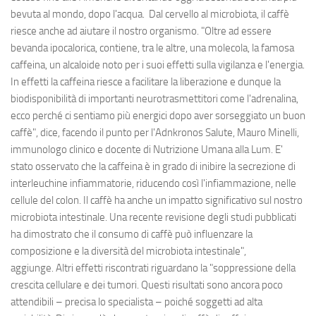
bevuta al mondo, dopo l'acqua. Dal cervello al microbiota, il caffè
riesce anche ad aiutare il nostro organismo. "Oltre ad essere
bevanda ipocalorica, contiene, tra le altre, una molecola, la famosa
caffeina, un alcaloide noto per i suoi effetti sulla vigilanza e l'energia.
In effetti la caffeina riesce a facilitare la liberazione e dunque la
biodisponibilità di importanti neurotrasmettitori come l'adrenalina,
ecco perché ci sentiamo più energici dopo aver sorseggiato un buon
caffè", dice, facendo il punto per l'Adnkronos Salute, Mauro Minelli,
immunologo clinico e docente di Nutrizione Umana alla Lum. E'
stato osservato che la caffeina è in grado di inibire la secrezione di
interleuchine infiammatorie, riducendo così l'infiammazione, nelle
cellule del colon. Il caffè ha anche un impatto significativo sul nostro
microbiota intestinale. Una recente revisione degli studi pubblicati
ha dimostrato che il consumo di caffè può influenzare la
composizione e la diversità del microbiota intestinale",
aggiunge. Altri effetti riscontrati riguardano la "soppressione della
crescita cellulare e dei tumori. Questi risultati sono ancora poco
attendibili – precisa lo specialista – poiché soggetti ad alta