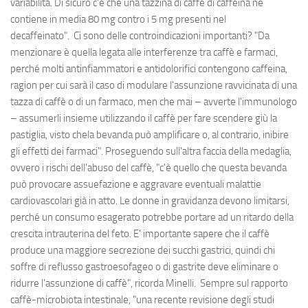
variabilità. Di sicuro c'è che una tazzina di caffè di caffeina ne
contiene in media 80 mg contro i 5 mg presenti nel
decaffeinato". Ci sono delle controindicazioni importanti? "Da
menzionare è quella legata alle interferenze tra caffè e farmaci,
perché molti antinfiammatori e antidolorifici contengono caffeina,
ragion per cui sarà il caso di modulare l'assunzione ravvicinata di una
tazza di caffè o di un farmaco, men che mai – avverte l'immunologo
– assumerli insieme utilizzando il caffè per fare scendere giù la
pastiglia, visto chela bevanda può amplificare o, al contrario, inibire
gli effetti dei farmaci". Proseguendo sull'altra faccia della medaglia,
ovvero i rischi dell'abuso del caffè, "c'è quello che questa bevanda
può provocare assuefazione e aggravare eventuali malattie
cardiovascolari già in atto. Le donne in gravidanza devono limitarsi,
perché un consumo esagerato potrebbe portare ad un ritardo della
crescita intrauterina del feto. E' importante sapere che il caffè
produce una maggiore secrezione dei succhi gastrici, quindi chi
soffre di reflusso gastroesofageo o di gastrite deve eliminare o
ridurre l'assunzione di caffè", ricorda Minelli. Sempre sul rapporto
caffè-microbiota intestinale, "una recente revisione degli studi