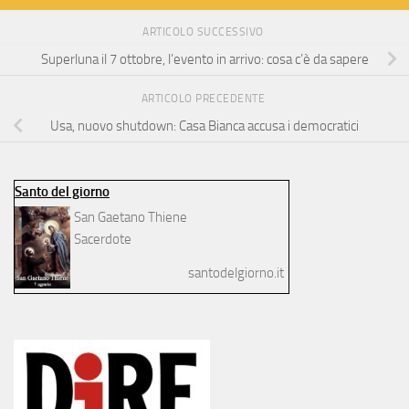
ARTICOLO SUCCESSIVO
Superluna il 7 ottobre, l’evento in arrivo: cosa c’è da sapere
ARTICOLO PRECEDENTE
Usa, nuovo shutdown: Casa Bianca accusa i democratici
Santo del giorno
San Gaetano Thiene
Sacerdote
santodelgiorno.it