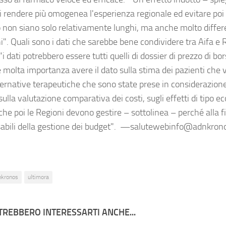
di rendere più omogenea l'esperienza regionale ed evitare poi 
 non siano solo relativamente lunghi, ma anche molto differen
ni". Quali sono i dati che sarebbe bene condividere tra Aifa e
i dati potrebbero essere tutti quelli di dossier di prezzo di b
 molta importanza avere il dato sulla stima dei pazienti che v
lternative terapeutiche che sono state prese in considerazion
 sulla valutazione comparativa dei costi, sugli effetti di tipo e
che poi le Regioni devono gestire – sottolinea – perché alla f
abili della gestione dei budget". —salutewebinfo@adnkron
nkronos
ultimora
TREBBERO INTERESSARTI ANCHE...