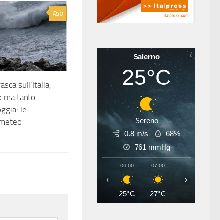
0
Salerno
25°C
sca sull’Italia,
o ma tanto
ggia: le
Sereno
 meteo
0.8 m/s
68%
761
mmHg
06:00
07:00
08:00
09
‹
›
25°C
27°C
28°C
30