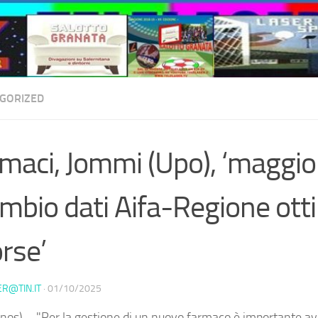
GORIZED
maci, Jommi (Upo), ‘maggio
mbio dati Aifa-Regione otti
orse’
ER@TIN.IT
·
01/10/2025
nos) – "Per la gestione di un nuovo farmaco è importante av