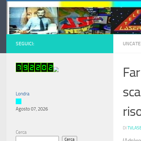
Salta al contenuto
SEGUICI:
UNCATE
Far
sca
Londra
ris
Agosto 07, 2026
DI
TVLAS
Cerca
Cerca
(Adnkro