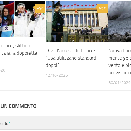
0
0
ortina, slittino
Dazi, l’accusa della Cina:
Nuova burra
Italia fa doppietta
“Usa utilizzano standard
niente gel
doppi”
vento e pio
026
previsioni
12/10/2025
30/01/2026
A UN COMMENTO
ento
*