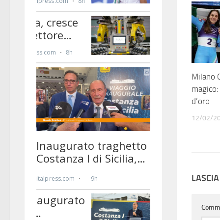
Milano C
magico: 
d’oro
12/02/2
LASCI
Comm