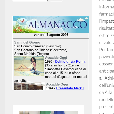
Informa
farmaci 
l'impatt
risultat
ottimizz
di valut
Per far
pazient
dossier
anticip
all'Adn
dell'un
da Aifa 
modelli 
presenta
un acce