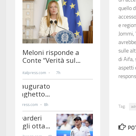
quello 
accesso
e regio
Jommi, "
avrebbe
sulle a
di Aifa,
aspetti 
respons
Tag:
ad
PO