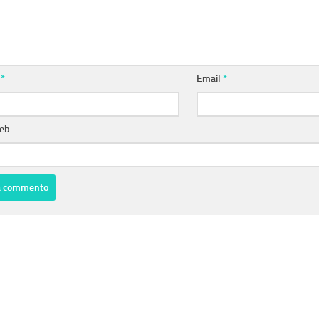
e
*
Email
*
web