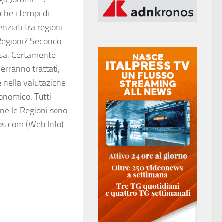
che i tempi di
ziati tra regioni
 Regioni? Secondo
orsa. Certamente
erranno trattati,
e nella valutazione
conomico. Tutti
ine le Regioni sono
os.com (Web Info)