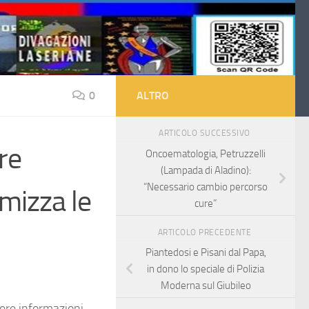
0
ALTRO
ARTICOLO SUCCESSIVO
re
Oncoematologia, Petruzzelli
(Lampada di Aladino):
“Necessario cambio percorso
mizza le
cure”
ARTICOLO PRECEDENTE
Piantedosi e Pisani dal Papa,
in dono lo speciale di Polizia
Moderna sul Giubileo
ere informazioni.