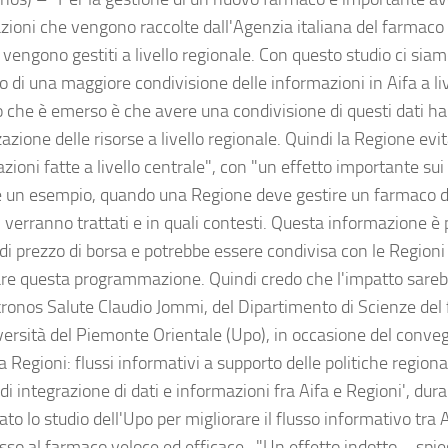
zioni che vengono raccolte dall'Agenzia italiana del farmaco (
vengono gestiti a livello regionale. Con questo studio ci siam
o di una maggiore condivisione delle informazioni in Aifa a live
o che è emerso è che avere una condivisione di questi dati ha d
azione delle risorse a livello regionale. Quindi la Regione evit
azioni fatte a livello centrale", con "un effetto importante su
e un esempio, quando una Regione deve gestire un farmaco 
i verranno trattati e in quali contesti. Questa informazione è
 di prezzo di borsa e potrebbe essere condivisa con le Regioni
are questa programmazione. Quindi credo che l'impatto sarebb
kronos Salute Claudio Jommi, del Dipartimento di Scienze del
iversità del Piemonte Orientale (Upo), in occasione del conve
a Regioni: flussi informativi a supporto delle politiche regional
di integrazione di dati e informazioni fra Aifa e Regioni', dura
to lo studio dell'Upo per migliorare il flusso informativo tra 
sso al farmaco veloce ed efficace. "Un effetto indotto – spi